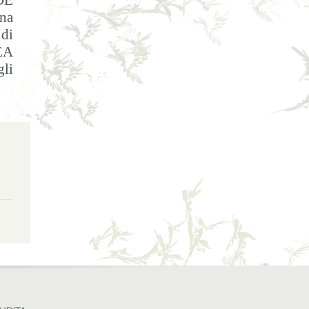
DE
na
di
EA
gli