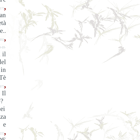
,
17]
pan
età
e..
,
05]
9-09-
 il
del
 in
Tè
,
07]
Il
è?
ei
zza
e e
,
22]