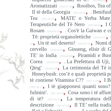
[2024-06-18]
,
Aromatizzati
Rooibos, Tea of
[2023-07-16]
,
Il tè della Georgia
. Benifuu
[2021-09-26]
,
Tea
MATE' o Yerba Mate
[2021-06-10]
,
Terapeutiche del Tè Nero
I 
[2020-08-04]
,
Rosam
. Cos'è la Gaiwan e c
[2020-05-28]
,
Tè: proprietà organolettiche
[2019-09-25]
,
,
Un tè nel deserto!
Nomi d
23]
[2019-07-12]
,
cervello
Ginseng, elisir di 
[2019-06-03]
,
TE' in India
Piramidi e Bust
[2019-05-03]
,
Corea
. La Prefettura di Uj
[2018-09-24]
,
Qing'
La cerimonia del Tè i
[2018-07-27]
Honeybush: cos’è e quali proprietà p
,
tè contiene Vitamina C??
I B
[2017-11-06]
,
I tè giapponesi quanti sono?
[2017-10-17]
,
fulmini'.
Cosa sono i té affum
[2017-04-22]
,
di tè?
La temperatura del
[2017-01-22]
,
descrizione
Il TE’ nella trad
[2015-07-30]
,