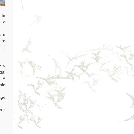
ato
o e
are
ere
 il
e a
dal
. A
ole
igo
per