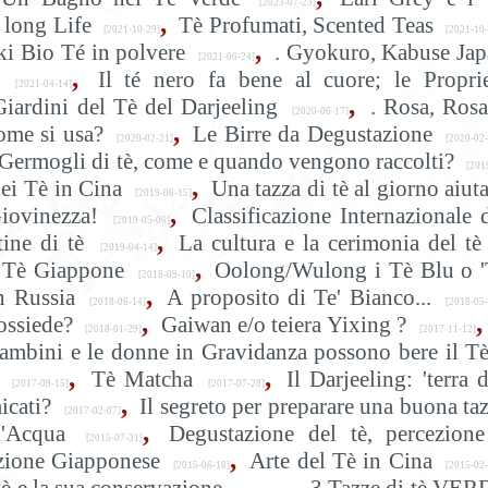
[2023-07-23]
,
 long Life
Tè Profumati, Scented Teas
[2021-10-29]
[2021-10-
,
ki Bio Té in polvere
. Gyokuro, Kabuse Ja
[2021-06-24]
,
Il té nero fa bene al cuore; le Propri
[2021-04-14]
,
Giardini del Tè del Darjeeling
. Rosa, Rosa
[2020-06-17]
,
ome si usa?
Le Birre da Degustazione
[2020-02-21]
[2020-02-
Germogli di tè, come e quando vengono raccolti?
[201
,
ei Tè in Cina
Una tazza di tè al giorno aiuta
[2019-06-15]
,
Giovinezza!
Classificazione Internazionale 
[2019-05-06]
,
ine di tè
La cultura e la cerimonia del tè
[2019-04-14]
,
i, Tè Giappone
Oolong/Wulong i Tè Blu o '
[2018-09-10]
,
n Russia
A proposito di Te' Bianco...
[2018-06-14]
[2018-05-
,
,
ossiede?
Gaiwan e/o teiera Yixing ?
[2018-01-29]
[2017-11-12]
ambini e le donne in Gravidanza possono bere il T
,
,
Tè Matcha
Il Darjeeling: 'terra d
[2017-09-15]
[2017-07-28]
,
icati?
Il segreto per preparare una buona ta
[2017-02-07]
,
l'Acqua
Degustazione del tè, percezion
[2015-07-31]
,
izione Giapponese
Arte del Tè in Cina
[2015-06-18]
[2015-02-
,