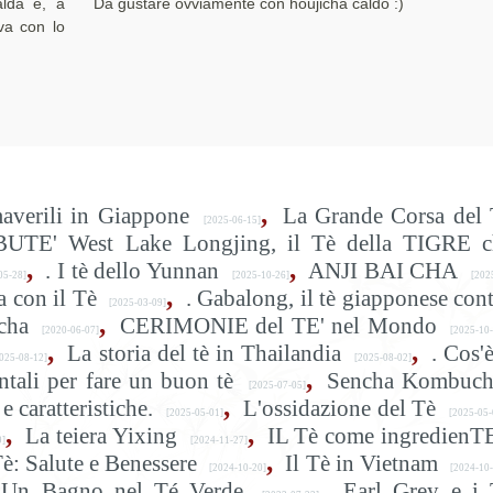
alda e, a
Da gustare ovviamente con houjicha caldo :)
va con lo
,
maverili in Giappone
La Grande Corsa del 
[2025-06-15]
BUTE' West Lake Longjing, il Tè della TIGRE c
,
,
. I tè dello Yunnan
ANJI BAI CHA
05-28]
[2025-10-26]
[202
,
 con il Tè
. Gabalong, il tè giapponese con
[2025-03-09]
,
cha
CERIMONIE del TE' nel Mondo
[2020-06-07]
[2025-10-
,
,
La storia del tè in Thailandia
. Cos'è
025-08-12]
[2025-08-02]
,
tali per fare un buon tè
Sencha Kombuch
[2025-07-05]
,
e caratteristiche.
L'ossidazione del Tè
[2025-05-01]
[2025-05-
,
,
La teiera Yixing
IL Tè come ingredienT
9]
[2024-11-27]
,
è: Salute e Benessere
Il Tè in Vietnam
[2024-10-20]
[2024-10-
,
Un Bagno nel Té Verde
Earl Grey e i 