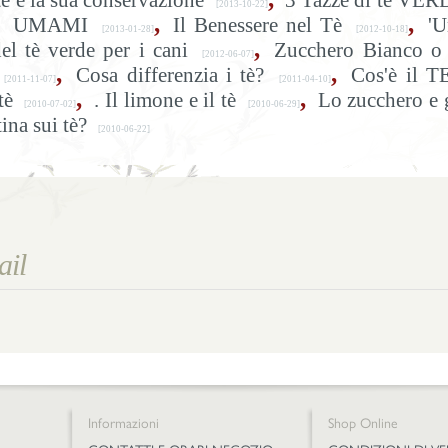
tè e la sua conservazione
3 Tazze di tè VER
[2013-10-22]
,
,
UMAMI
Il Benessere nel Tè
'U
[2013-01-28]
[2012-10-18]
,
del tè verde per i cani
Zucchero Bianco o 
[2012-06-07]
,
,
Cosa differenzia i tè?
Cos'è il T
[2011-11-07]
[2011-04-10]
,
,
tè
. Il limone e il tè
Lo zucchero e 
[2010-07-02]
[2010-06-29]
ina sui tè?
[2010-06-22]
Informazioni
Shop Online