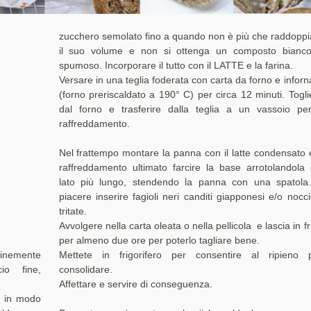
zucchero semolato fino a quando non è più che raddoppi
il suo volume e non si ottenga un composto bianc
spumoso. Incorporare il tutto con il LATTE e la farina.
Versare in una teglia foderata con carta da forno e inforn
(forno preriscaldato a 190° C) per circa 12 minuti. Togli
dal forno e trasferire dalla teglia a un vassoio per
raffreddamento.
Nel frattempo montare la panna con il latte condensato 
raffreddamento ultimato farcire la base arrotolandola 
lato più lungo, stendendo la panna con una spatola
piacere inserire fagioli neri canditi giapponesi e/o nocci
tritate.
Avvolgere nella carta oleata o nella pellicola e lascia in fr
per almeno due ore per poterlo tagliare bene.
finemente
Mettete in frigorifero per consentire al ripieno 
io fine,
consolidare.
Affettare e servire di conseguenza.
a in modo