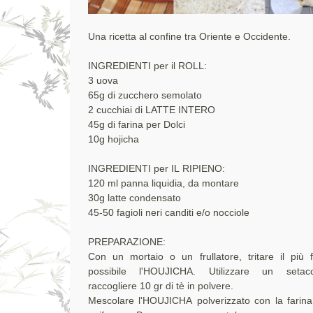
Una ricetta al confine tra Oriente e Occidente.
INGREDIENTI per il ROLL:
3 uova
65g di zucchero semolato
2 cucchiai di LATTE INTERO
45g di farina per Dolci
10g hojicha
INGREDIENTI per IL RIPIENO:
120 ml panna liquidia, da montare
30g latte condensato
45-50 fagioli neri canditi e/o nocciole
PREPARAZIONE:
Con un mortaio o un frullatore, tritare il più 
possibile l'HOUJICHA. Utilizzare un setacc
raccogliere 10 gr di tè in polvere.
Mescolare l'HOUJICHA polverizzato con la farin