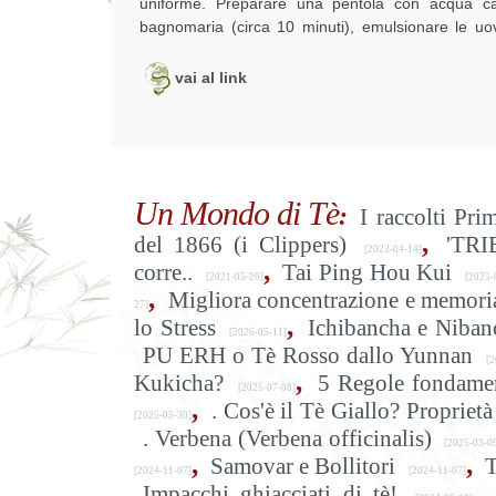
uniforme. Preparare una pentola con acqua c
bagnomaria (circa 10 minuti), emulsionare le uo
vai al link
Un Mondo di Tè
:
I raccolti Pri
,
del 1866 (i Clippers)
'TRI
[2023-04-14]
,
corre..
Tai Ping Hou Kui
[2021-05-20]
[2025-
,
Migliora concentrazione e memoria
27]
,
lo Stress
Ichibancha e Niban
[2026-05-11]
PU ERH o Tè Rosso dallo Yunnan
[2
,
Kukicha?
5 Regole fondamen
[2025-07-08]
,
. Cos'è il Tè Giallo? Proprietà 
[2025-05-30]
. Verbena (Verbena officinalis)
[2025-03-0
,
,
Samovar e Bollitori
T
[2024-11-07]
[2024-11-07]
,
Impacchi ghiacciati di tè!