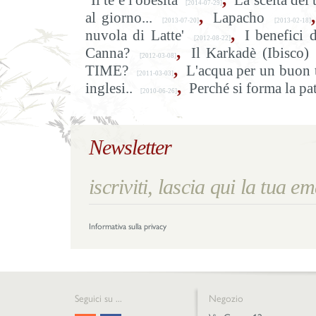
Il tè e l'obesità
La scelta del 
[2014-07-29]
,
,
al giorno...
Lapacho
[2013-07-20]
[2013-02-18]
,
nuvola di Latte'
I benefici 
[2012-08-22]
,
Canna?
Il Karkadè (Ibisco)
[2012-03-08]
,
TIME?
L'acqua per un buon 
[2011-03-03]
,
inglesi..
Perché si forma la pat
[2010-06-26]
Newsletter
Informativa sulla privacy
Seguici su ...
Negozio