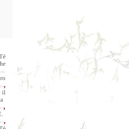
Té
he
5-05-
tro
,
25]
 il
a
,
01]
E.
,
07]
Tè