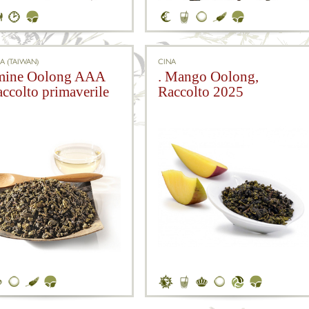
A (TAIWAN)
CINA
smine Oolong AAA
. Mango Oolong,
accolto primaverile
Raccolto 2025
5