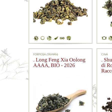
FORMOSA (TAIWAN)
CINA
. Long Feng Xia Oolong
. Sh
AAAA, BIO - 2026
di R
Racc