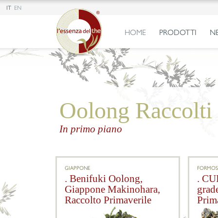
IT
EN
HOME
PRODOTTI
N
Oolong Raccolti 
In primo piano
GIAPPONE
FORMOS
. Benifuki Oolong,
. CU
Giappone Makinohara,
grad
Raccolto Primaverile
Prim
2026