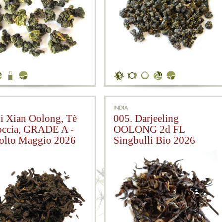
INDIA
ui Xian Oolong, Tè
005. Darjeeling
occia, GRADE A -
OOLONG 2d FL
olto Maggio 2026
Singbulli Bio 2026