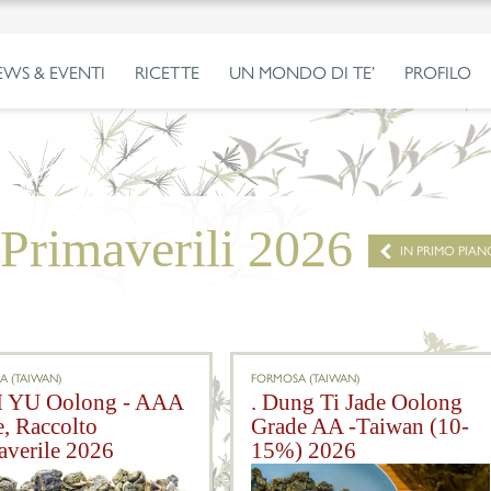
EWS & EVENTI
RICETTE
UN MONDO DI TE’
PROFILO
Primaverili 2026
IN PRIMO PIAN
A (TAIWAN)
FORMOSA (TAIWAN)
I YU Oolong - AAA
. Dung Ti Jade Oolong
e, Raccolto
Grade AA -Taiwan (10-
averile 2026
15%) 2026