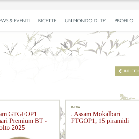
EWS & EVENTI
RICETTE
UN MONDO DI TE’
PROFILO
INDIETR
INDIA
ssam GTGFOP1
. Assam Mokalbari
ari Premium BT -
FTGOP1, 15 piramidi
olto 2025