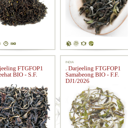
INDIA
rjeeling FTGFOP1
. Darjeeling FTGFOP1
eehat BIO - S.F.
Samabeong BIO - F.F.
5
DJ1/2026