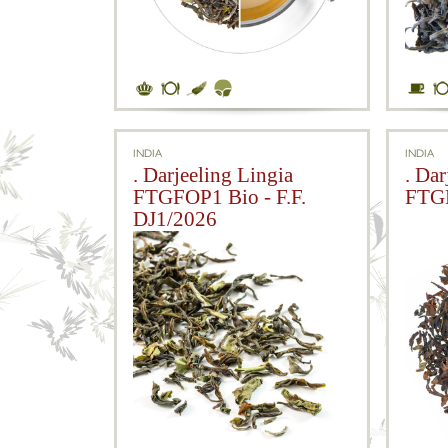
INDIA
INDIA
. Darjeeling Lingia
. Da
FTGFOP1 Bio - F.F.
FTGF
DJ1/2026