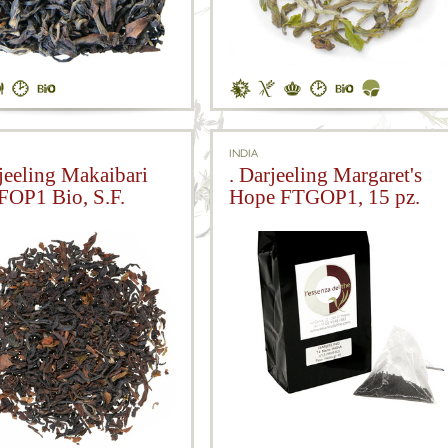
INDIA
rjeeling Makaibari
. Darjeeling Margaret's
OP1 Bio, S.F.
Hope FTGOP1, 15 pz.