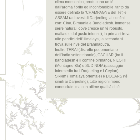
clima monsonico, producono un tè
dall'aroma fiorito ed inconfondibile, tanto da
essere definito lo ‘CHAMPAGNE del Tè') e
ASSAM (ad ovest di Darjeeling, ai confini
con: Cina, Birmania e Bangladesh. immense
serre naturali dove cresce un tè robusto,
maltato e dal gusto intenso), la prima si trova
alle pendici dell'Himalaya, la seconda si
trova sulle rive del Brahmaputra.
Inoltre TERAI (distretto pedemontano
dell'India settentrionale), CACHAR (fra il
bangladesh e il confine birmano), NILGIRI
(Montagne Blu) e SUDINDIA (passaggio
intermedio tra i Darjeeling e i Ceylon),
Sikkim (Himalaya orientale) e DOOARS (tè
simili ai Darjeeling), tutte regioni meno
conosciute, ma con ottime qualità di tè.