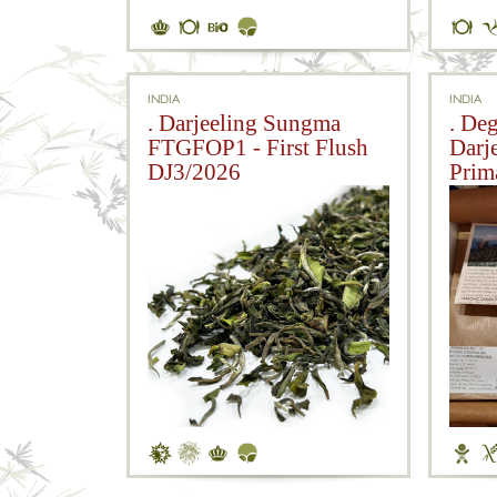
INDIA
INDIA
. Darjeeling Sungma
. De
FTGFOP1 - First Flush
Darj
DJ3/2026
Prim