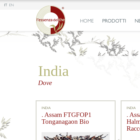
IT
EN
HOME
PRODOTTI
N
India
Dove
INDIA
INDIA
. Assam FTGFOP1
. A
Tonganagaon Bio
Halm
Racc