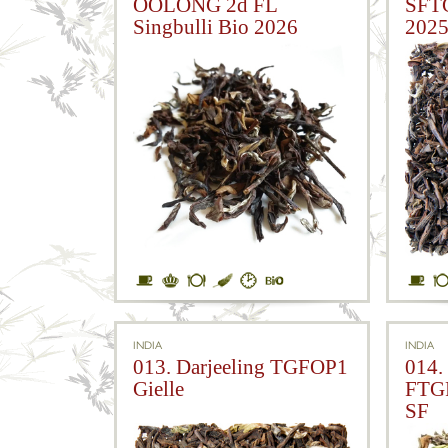
OOLONG 2d FL
SFTG
Singbulli Bio 2026
202
INDIA
INDIA
013. Darjeeling TGFOP1
014.
Gielle
FTGF
SF