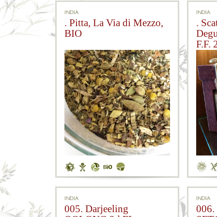
INDIA
INDIA
. Pitta, La Via di Mezzo,
. Sca
BIO
Degu
F.F. 
INDIA
INDIA
005. Darjeeling
006.