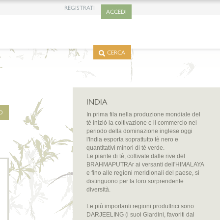
REGISTRATI
ACCEDI
CERCA
INDIA
O
In prima fila nella produzione mondiale del
tè iniziò la coltivazione e il commercio nel
periodo della dominazione inglese oggi
l'India esporta soprattutto tè nero e
quantitativi minori di tè verde.
Le piante di tè, coltivate dalle rive del
BRAHMAPUTRAr ai versanti dell'HIMALAYA
e fino alle regioni meridionali del paese, si
distinguono per la loro sorprendente
diversità.
Le più importanti regioni produttrici sono
DARJEELING (i suoi Giardini, favoriti dal