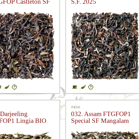
FOP Castleton SF
S.F. 2025
5
INDIA
 Darjeeling
032. Assam FTGFOP1
OP1 Lingia BIO
Special SF Mangalam