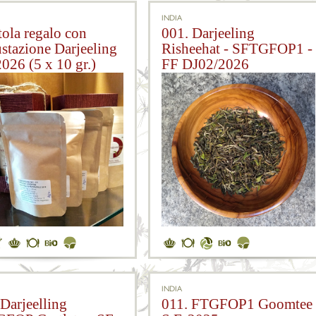
INDIA
tola regalo con
001. Darjeeling
stazione Darjeeling
Risheehat - SFTGFOP1 -
2026 (5 x 10 gr.)
FF DJ02/2026
INDIA
 Darjeelling
011. FTGFOP1 Goomtee