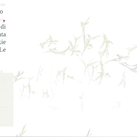
5-03-
lo
,
07]
 di
ta
kie
Le