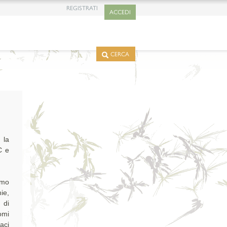
REGISTRATI
ACCEDI
CERCA
C e
tmo
ie,
 di
omi
aci