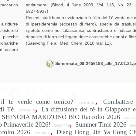
raccarico
antitumorali (Blood, 4 June 2009, Vol. 113, No. 23, 
5927-5937)
Recenti studi hanno evidenziato l’utilità del Tè verde nei c
urre
di ipersideremia (eccesso di ferro), specie da trasfusioni
lesterolo
ripetute come nei talassemici, contrastando o riducendo
 placche
deposito di ferro nel fegato dove causerebbe danni e fibro
ronariche
(Saewong T e al. Med. Chem. 2010 mar 11).
uò essere
Schermata_09-2456188_alle_17.01.21.
,
il té verde come tonico?
Combattere 
[2026-07-26]
,
di Tè.
La diffusione del tè in Giappone e
[2026-04-17]
o il SHINCHA MAKIZONO BIO Raccolto 2026
[2026-06-
,
to Primaverile 2026!
Summer Time 2026
[2026-07-02]
[202
,
ccolto 2026
Diang Hong, Jin Ya Hong Ch
[2025-06-16]