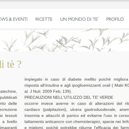
EWS & EVENTI
RICETTE
UN MONDO DI TE’
PROFILO
i tè ?
impiegato in caso di diabete mellito poiché migliora la
risposta all’insulina e agli ipoglicemizzanti orali ( Maki K
atechine,
al. J Nuti. 2009 Feb; 139).
 pubblicati
PRECAUZIONI NELL'UTILIZZO DEL TE' VERDE
nto delle
occorre invece averne in caso di alterazioni del ri
secrezione
cardiaco (palpitazioni), ulcera gastroduodenale, anem
i tessuti
insonnia e attacchi di panico ed evitarne l'uso in corso
 a livello
tattamento anticancro con chemioterapici, specie nei linf
dimagranti
e mielomi, poichè potrebbe ridurne l'efficacia dei farm