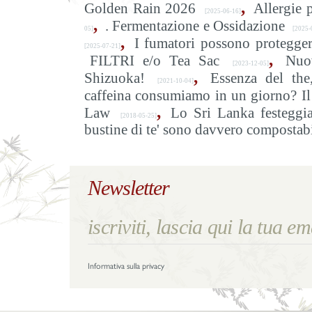
,
Golden Rain 2026
Allergie p
[2025-06-16]
,
. Fermentazione e Ossidazione
05]
[2025-
,
I fumatori possono proteggers
[2025-07-21]
,
FILTRI e/o Tea Sac
Nuo
[2023-12-05]
,
Shizuoka!
Essenza del the
[2021-10-04]
caffeina consumiamo in un giorno? Il 
,
Law
Lo Sri Lanka festeggi
[2018-05-25]
bustine di te' sono davvero compostabi
Newsletter
Informativa sulla privacy