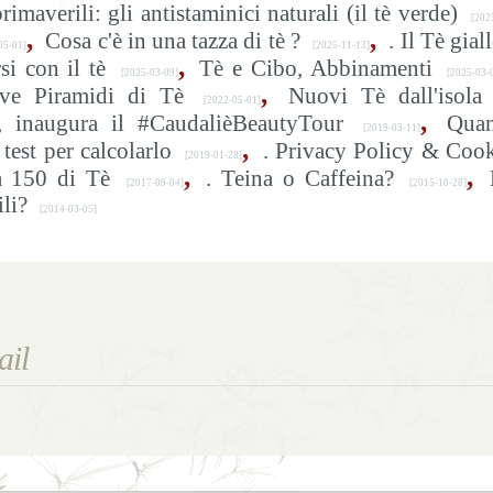
rimaverili: gli antistaminici naturali (il tè verde)
[202
,
,
Cosa c'è in una tazza di tè ?
. Il Tè gial
05-01]
[2025-11-13]
,
i con il tè
Tè e Cibo, Abbinamenti
[2025-03-09]
[2025-03-
,
ve Piramidi di Tè
Nuovi Tè dall'isola
[2022-05-01]
,
, inaugura il #CaudalièBeautyTour
Quan
[2019-03-11]
,
test per calcolarlo
. Privacy Policy & Coo
[2019-01-28]
,
,
a 150 di Tè
. Teina o Caffeina?
[2017-09-04]
[2015-10-28]
li?
[2014-03-05]