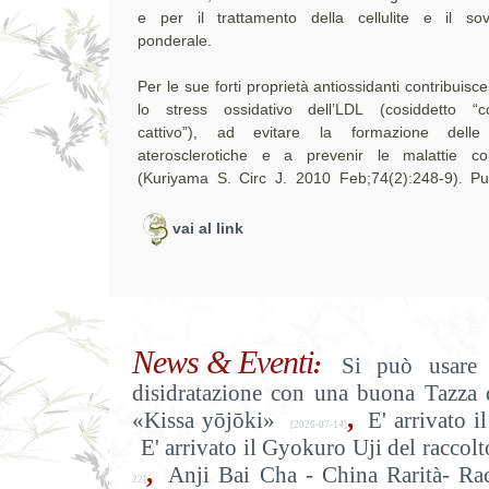
e per il trattamento della cellulite e il sov
ponderale.
Per le sue forti proprietà antiossidanti contribuisce a rid
lo stress ossidativo dell’LDL (cosiddetto “co
cattivo”), ad evitare la formazione delle
aterosclerotiche e a prevenir le malattie co
(Kuriyama S. Circ J. 2010 Feb;74(2):248-9). P
vai al link
News & Eventi
:
Si può usare 
disidratazione con una buona Tazza 
,
«Kissa yōjōki»
E' arrivat
[2026-07-14]
E' arrivato il Gyokuro Uji del raccol
,
Anji Bai Cha - China Rarità- Ra
22]