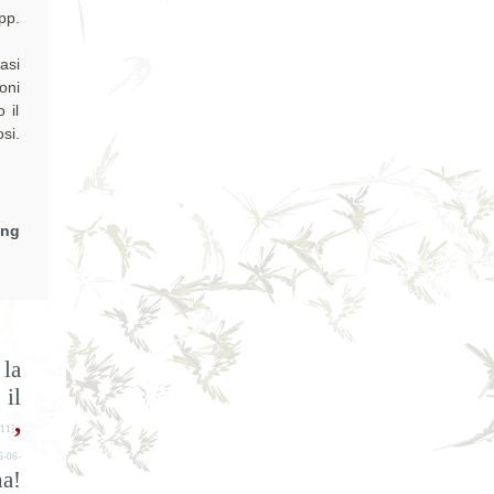
pp.
asi
 il
si.
png
la
 il
,
11]
6-06-
a!