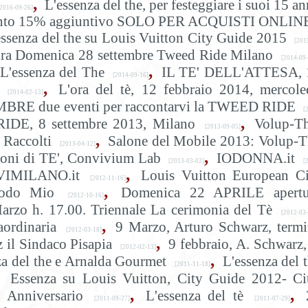
,
L'essenza del the, per festeggiare i suoi 15 an
2016-09-26]
è, sconto 15% aggiuntivo SOLO PER ACQUISTI ONLIN
essenza del the su Louis Vuitton City Guide 2015
[201
ra Domenica 28 settembre Tweed Ride Milano
[2014-09-
,
L'essenza del The
IL TE' DELL'ATTESA, 
[2014-09-16]
,
L'ora del tè, 12 febbraio 2014, mercole
[2014-02-13]
BRE due eventi per raccontarvi la TWEED RIDE
[
,
RIDE, 8 settembre 2013, Milano
Volup-Th
[2013-09-05]
,
 Raccolti
Salone del Mobile 2013: Volup-
[2013-04-12]
,
ioni di TE', Convivium Lab
IODONNA.it
[2013-03-02]
[2
,
VIMILANO.it
Louis Vuitton European Ci
[2012-11-16]
,
odo Mio
Domenica 22 APRILE apertu
[2012-10-16]
arzo h. 17.00. Triennale La cerimonia del Tè
[2012-03-
,
ordinaria
9 Marzo, Arturo Schwarz, term
[2012-03-18]
,
 il Sindaco Pisapia
9 febbraio, A. Schwarz,
[2012-02-13]
,
za del the e Arnalda Gourmet
L'essenza del 
[2011-11-18]
Essenza su Louis Vuitton, City Guide 2012- Ci
,
,
 Anniversario
L'essenza del tè
[2011-09-27]
[2011-07-29]