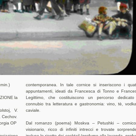
 min.)
contemporanea. In tale cornice si inseriscono i quat
appuntamenti, ideati da Francesca di Tonno e France
ZIONE la
Legittimo, che costituiscono un percorso dedicato
connubio tra letteratura e gastronomia: vino, tè, vodk
lstoj, V.
caviale.
A. Cechov.
eorgia OP
Dal romanzo (poema) Moskva – Petushki – comic
visionario, ricco di infiniti intrecci e trovate sorprende
ociazione
incluse le ricette dei cocktail (profumo alla lavanda, prof