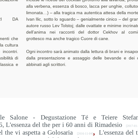
alla verbena, essenza di bosco, lacca per unghie, collutor
limonata…) – alla tragica ma autentica attesa della morte
ORI DA
Ivan Ilic, sotto lo sguardo – genialmente cinico – del gra
autore russo Lev Tolstoj; dalle ovattate e minime incrinat
dell’anima nei racconti del dottor Cekhov al comi
menti che
grottesco ma anche tragico Cuore di cane.
la cultura
 incontri.
Ogni incontro sarà animato dalla lettura di brani e insapor
sibilità di
dalla presentazione e assaggio delle bevande e dei c
lassica e
abbinati agli scrittori.
ile Salone - Degustazione Té e Teiere Stefan
, L'essenza del the per i 60 anni di Rimadesio
[2017-01-
,
the vi aspetta a Golosaria
L'essenza del 
[2016-11-04]