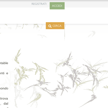
REGISTRATI
ACCEDI
CERCA
table
nti e
 mondo
trova
, dal