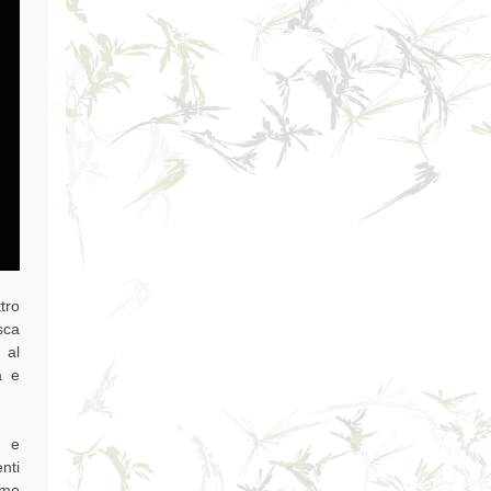
tro
sca
 al
a e
o e
nti
umo