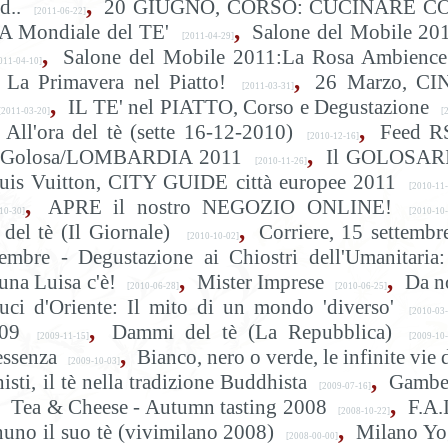
,
d..
20 GIUGNO, CORSO: CUCINARE C
[2011-06-22]
,
 Mondiale del TE'
Salone del Mobile 20
[2011-04-29]
,
Salone del Mobile 2011:La Rosa Ambience
11-04-10]
,
La Primavera nel Piatto!
26 Marzo, CI
[2011-03-31]
,
IL TE' nel PIATTO, Corso e Degustazione
[2011-03-20]
[2
,
All'ora del tè (sette 16-12-2010)
Feed R
[2010-12-16]
,
 & Golosa/LOMBARDIA 2011
Il GOLOSAR
[2010-11-26]
uis Vuitton, CITY GUIDE città europee 2011
[2010-11-
,
APRE il nostro NEGOZIO ONLINE!
0-30]
[2010-10-
,
 del tè (Il Giornale)
Corriere, 15 settembr
[2010-10-02]
embre - Degustazione ai Chiostri dell'Umanitaria:
,
,
tuna Luisa c'è!
Mister Imprese
Da n
[2010-06-28]
[2010-06-25]
uci d'Oriente: Il mito di un mondo 'diverso'
[2010-03-
,
009
Dammi del tè (La Repubblica)
[2009-11-15]
[2009-10-
,
essenza
Bianco, nero o verde, le infinite vie 
[2009-10-03]
,
ti, il tè nella tradizione Buddhista
Gambe
[2009-07-16]
,
Tea & Cheese - Autumn tasting 2008
F.A.I
[2008-10-22]
,
uno il suo tè (vivimilano 2008)
Milano Yo
[2008-00-00]