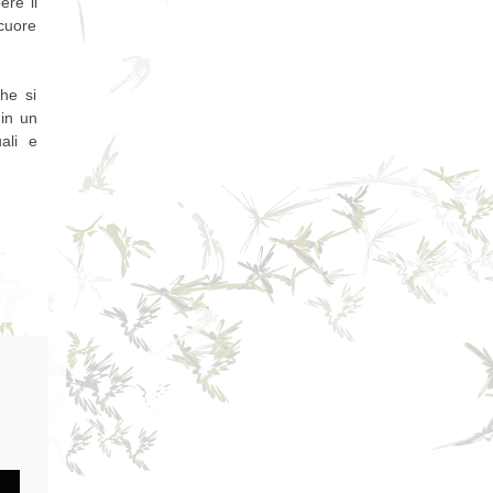
re il
 cuore
he si
 in un
ali e