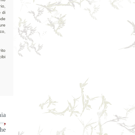
io,
 di
nde
ure
co,
ito
ibi
ia
,
09]
the