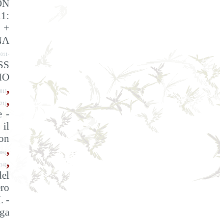
ON
11:
 +
NA
011-
SS
IO
,
01]
,
21]
e -
 il
on
,
06]
,
14]
del
ro
. -
ga