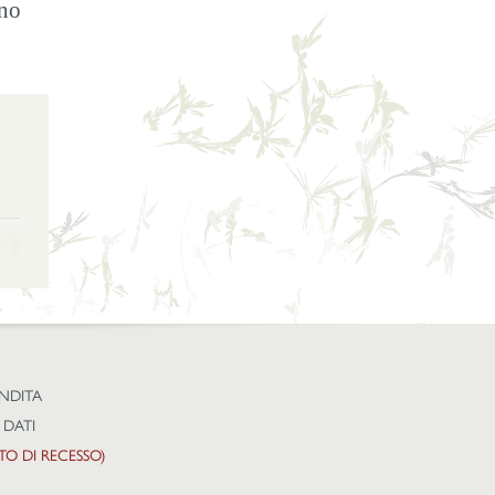
ano
ENDITA
 DATI
TTO DI RECESSO)