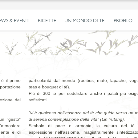
EWS & EVENTI
RICETTE
UN MONDO DI TE’
PROFILO
è il primo
particolarità dal mondo (rooibos, mate, lapacho, vege
mportazione
teas e bouquet di tè).
Più di 300 tè per soddisfare anche i palati più esige
ezione dei
sofisticati.
"vi è qualcosa nell'essenza del tè che guida verso un
un "gesto"
di serena contemplazione della vita" (Lin Yutang).
’atmosfera
Simbolo di pace e armonia, la cultura del tè 
gente e di
espressione nell'assioma, magistralmente sintetizzato