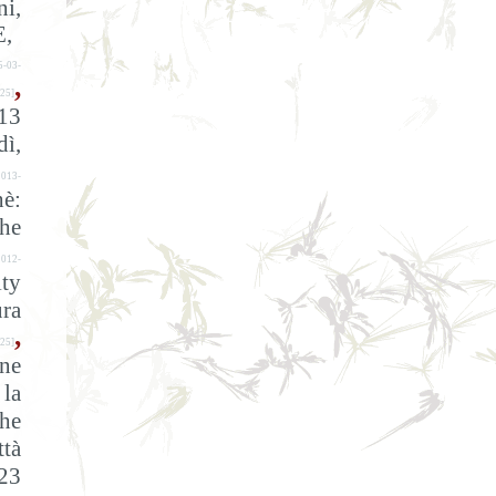
ni,
E,
5-03-
,
25]
13
dì,
2013-
è:
The
012-
ty
ra
,
25]
ine
 la
the
ttà
23