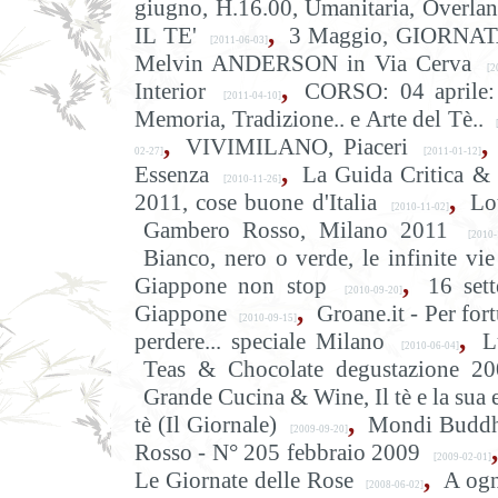
giugno, H.16.00, Umanitaria, Overlan
,
IL TE'
3 Maggio, GIORNATA
[2011-06-03]
Melvin ANDERSON in Via Cerva
[20
,
Interior
CORSO: 04 aprile: 
[2011-04-10]
Memoria, Tradizione.. e Arte del Tè..
,
,
VIVIMILANO, Piaceri
02-27]
[2011-01-12]
,
Essenza
La Guida Critica
[2010-11-26]
,
2011, cose buone d'Italia
Lo
[2010-11-02]
Gambero Rosso, Milano 2011
[2010-1
Bianco, nero o verde, le infinite vie
,
Giappone non stop
16 sett
[2010-09-20]
,
Giappone
Groane.it - Per for
[2010-09-15]
,
perdere... speciale Milano
L
[2010-06-04]
Teas & Chocolate degustazione 2
Grande Cucina & Wine, Il tè e la sua 
,
tè (Il Giornale)
Mondi Buddhis
[2009-09-20]
,
Rosso - N° 205 febbraio 2009
[2009-02-01]
,
Le Giornate delle Rose
A ogn
[2008-06-02]