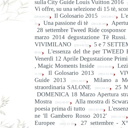
sulla City Guide Louis Vuitton 2016
[
Vi offre, su una selezione di 15 t
,
,
Il Golosario 2015
L'
[2016-09-26]
[2015-09-17]
,
,
Una passione di tè
Apertu
31]
[2015-01-09]
28 settembre Tweed Ride cosponsor 
marzo 2014 degustazione Tè Russi.
,
VIVIMILANO
5 e 7 SETTEM
[2014-02-12]
,
L'essenza del the per TWEED 
09-05]
Venerdì 12 Aprile Degustazione Primi
,
, Magic Moments Inside
Lez
[2013-04-06]
,
,
Il Golosario 2013
VI
11-19]
[2012-11-16]
,
Guide 2013
Milano a M
[2012-10-17]
,
straordinaria SALONE
25 M
[2012-04-21]
DOMENICA 18 Marzo Apertura stra
,
Mostra
Alla mostra di Scwarz
[2012-03-07]
,
poesia prima di tutto
L'essen
[2012-02-09]
,
ne 'Il Gambero Rosso 2012'
[2011-11-11]
,
Europee
27 settembre - X°
[2011-11-10]