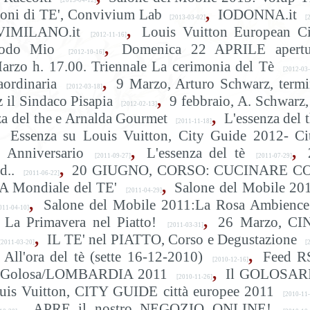
[2013-04-12]
,
ioni di TE', Convivium Lab
IODONNA.it
[2013-03-02]
[2
,
VIMILANO.it
Louis Vuitton European Ci
[2012-11-16]
,
odo Mio
Domenica 22 APRILE apertu
[2012-10-16]
arzo h. 17.00. Triennale La cerimonia del Tè
[2012-03-
,
ordinaria
9 Marzo, Arturo Schwarz, term
[2012-03-18]
,
 il Sindaco Pisapia
9 febbraio, A. Schwarz,
[2012-02-13]
,
za del the e Arnalda Gourmet
L'essenza del 
[2011-11-18]
Essenza su Louis Vuitton, City Guide 2012- Ci
,
,
 Anniversario
L'essenza del tè
[2011-09-27]
[2011-07-29]
,
d..
20 GIUGNO, CORSO: CUCINARE C
[2011-06-22]
,
 Mondiale del TE'
Salone del Mobile 20
[2011-04-29]
,
Salone del Mobile 2011:La Rosa Ambience
11-04-10]
,
La Primavera nel Piatto!
26 Marzo, CI
[2011-03-31]
,
IL TE' nel PIATTO, Corso e Degustazione
[2011-03-20]
[2
,
All'ora del tè (sette 16-12-2010)
Feed R
[2010-12-16]
,
 & Golosa/LOMBARDIA 2011
Il GOLOSAR
[2010-11-26]
uis Vuitton, CITY GUIDE città europee 2011
[2010-11-
,
APRE il nostro NEGOZIO ONLINE!