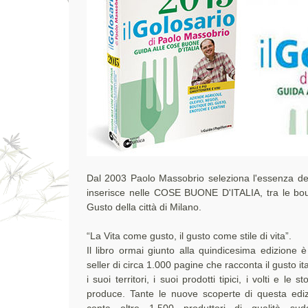
Dal 2003 Paolo Massobrio seleziona l'essenza del
inserisce nelle COSE BUONE D'ITALIA, tra le bou
Gusto della città di Milano.
“La Vita come gusto, il gusto come stile di vita”.
Il libro ormai giunto alla quindicesima edizione 
Botteghe e Boutique del Gusto; nel segno dell
seller di circa 1.000 pagine che racconta il gusto it
diffusa del vino italiano le 2.633 cantine segnalate 
i suoi territori, i suoi prodotti tipici, i volti e le st
vini top, tra cui i 1.300 Top Hundred secon
produce. Tante le nuove scoperte di questa edi