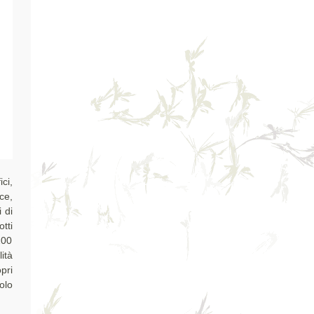
ci,
ce,
 di
tti
.200