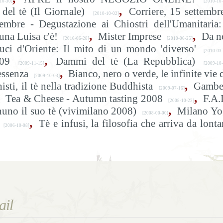
0-30]
[2010-10-
,
 del tè (Il Giornale)
Corriere, 15 settembr
[2010-10-02]
embre - Degustazione ai Chiostri dell'Umanitaria:
,
,
tuna Luisa c'è!
Mister Imprese
Da n
[2010-06-28]
[2010-06-25]
uci d'Oriente: Il mito di un mondo 'diverso'
[2010-03-
,
009
Dammi del tè (La Repubblica)
[2009-11-15]
[2009-10-
,
essenza
Bianco, nero o verde, le infinite vie 
[2009-10-03]
,
ti, il tè nella tradizione Buddhista
Gambe
[2009-07-16]
,
Tea & Cheese - Autumn tasting 2008
F.A.I
[2008-10-22]
,
uno il suo tè (vivimilano 2008)
Milano Yo
[2008-00-00]
,
Tè e infusi, la filosofia che arriva da lont
[2006-10-08]