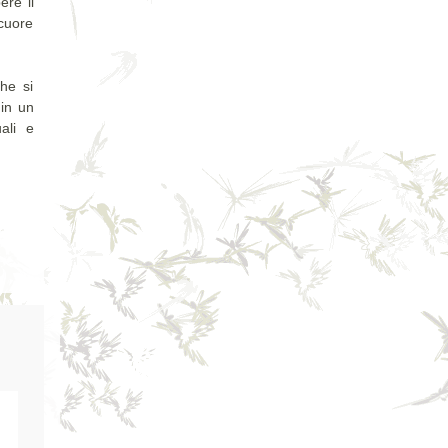
re il
 cuore
he si
 in un
ali e