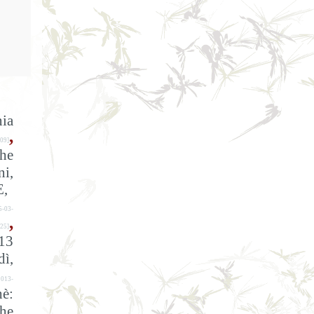
ia
,
09]
the
ni,
E,
5-03-
,
25]
13
dì,
2013-
è:
The