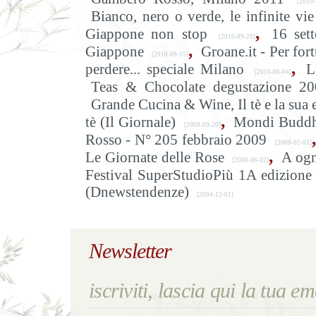
[2010-1
Bianco, nero o verde, le infinite vie
,
Giappone non stop
16 sett
[2010-09-20]
,
Giappone
Groane.it - Per for
[2010-09-15]
,
perdere... speciale Milano
L
[2010-06-04]
Teas & Chocolate degustazione 2
Grande Cucina & Wine, Il tè e la sua 
,
tè (Il Giornale)
Mondi Buddhis
[2009-09-20]
,
Rosso - N° 205 febbraio 2009
[2009-02-01]
,
Le Giornate delle Rose
A ogn
[2008-06-02]
Festival SuperStudioPiù 1A edizione
(Dnewstendenze)
[2004-12-01]
Newsletter