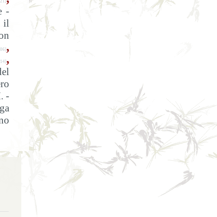
21]
e -
 il
on
,
06]
,
14]
del
ro
. -
ga
ano