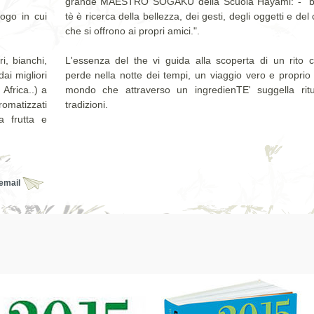
grande MAESTRO SOGAKU della Scuola Hayami: - "be
ogo in cui
tè è ricerca della bellezza, dei gesti, degli oggetti e del
che si offrono ai propri amici.".
ri, bianchi,
L'essenza del the vi guida alla scoperta di un rito c
ai migliori
perde nella notte dei tempi, un viaggio vero e proprio
Africa..) a
mondo che attraverso un ingredienTE' suggella ritu
omatizzati
tradizioni.
la frutta e
 email