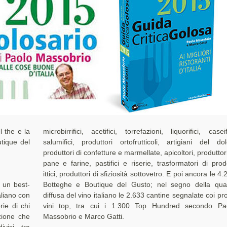
 the e la
microbirrifici, acetifici, torrefazioni, liquorifici, caseifi
tique del
salumifici, produttori ortofrutticoli, artigiani del dol
produttori di confetture e marmellate, apicoltori, produttori
pane e farine, pastifici e riserie, trasformatori di prodo
ittici, produttori di sfiziosità sottovetro. E poi ancora le 4
è un best-
a qualità
aliano con
coi propri
orie di chi
do Paolo
zione che
Massobrio e Marco Gatti.