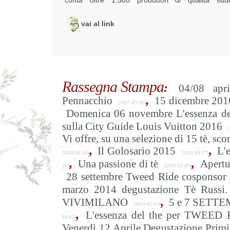
conta oltre 1.500 produttori di qualità sudd
vai al link
Rassegna Stampa
:
04/08 apr
,
Pennacchio
15 dicembre 2016
[2017-03-30]
Domenica 06 novembre L'essenza del 
sulla City Guide Louis Vuitton 2016
[
Vi offre, su una selezione di 15 t
,
,
Il Golosario 2015
L'
[2016-09-26]
[2015-09-17]
,
,
Una passione di tè
Apertu
31]
[2015-01-09]
28 settembre Tweed Ride cosponsor 
marzo 2014 degustazione Tè Russi.
,
VIVIMILANO
5 e 7 SETTEM
[2014-02-12]
,
L'essenza del the per TWEED 
09-05]
Venerdì 12 Aprile Degustazione Primi