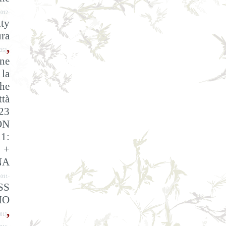
012-
ty
ra
,
25]
ine
 la
the
ttà
23
ON
11:
 +
NA
011-
SS
IO
,
01]
,