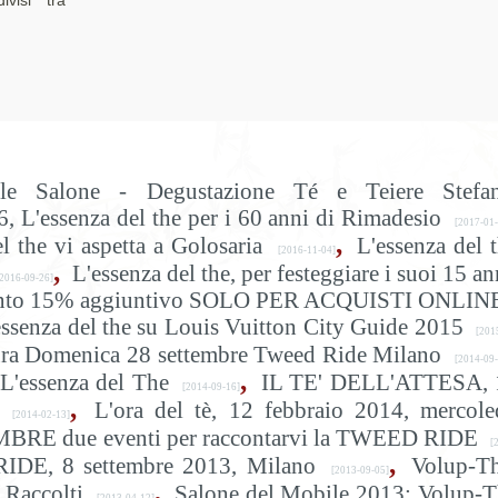
ivisi tra
ile Salone - Degustazione Té e Teiere Stefan
, L'essenza del the per i 60 anni di Rimadesio
[2017-01-
,
the vi aspetta a Golosaria
L'essenza del 
[2016-11-04]
,
L'essenza del the, per festeggiare i suoi 15 an
2016-09-26]
è, sconto 15% aggiuntivo SOLO PER ACQUISTI ONLIN
essenza del the su Louis Vuitton City Guide 2015
[201
ra Domenica 28 settembre Tweed Ride Milano
[2014-09-
,
L'essenza del The
IL TE' DELL'ATTESA, 
[2014-09-16]
,
L'ora del tè, 12 febbraio 2014, mercole
[2014-02-13]
BRE due eventi per raccontarvi la TWEED RIDE
[
,
RIDE, 8 settembre 2013, Milano
Volup-Th
[2013-09-05]
,
 Raccolti
Salone del Mobile 2013: Volup-