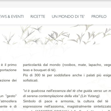
EWS & EVENTI
RICETTE
UN MONDO DI TE’
PROFILO
è il primo
particolarità dal mondo (rooibos, mate, lapacho, vege
mportazione
teas e bouquet di tè).
Più di 300 tè per soddisfare anche i palati più esige
ezione dei
sofisticati.
"vi è qualcosa nell'essenza del tè che guida verso un
un "gesto"
di serena contemplazione della vita" (Lin Yutang).
’atmosfera
Simbolo di pace e armonia, la cultura del tè 
gente e di
espressione nell'assioma, magistralmente sintetizzato