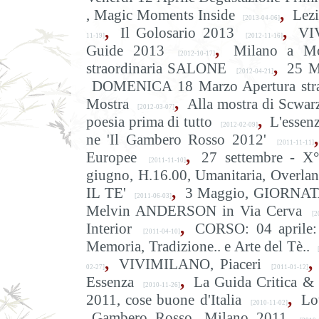
,
, Magic Moments Inside
Lez
[2013-04-06]
,
,
Il Golosario 2013
VI
11-19]
[2012-11-16]
,
Guide 2013
Milano a M
[2012-10-17]
,
straordinaria SALONE
25 M
[2012-04-21]
DOMENICA 18 Marzo Apertura stra
,
Mostra
Alla mostra di Scwarz
[2012-03-07]
,
poesia prima di tutto
L'essen
[2012-02-09]
,
ne 'Il Gambero Rosso 2012'
[2011-11-11]
,
Europee
27 settembre - X°
[2011-11-10]
giugno, H.16.00, Umanitaria, Overlan
,
IL TE'
3 Maggio, GIORNATA
[2011-06-03]
Melvin ANDERSON in Via Cerva
[20
,
Interior
CORSO: 04 aprile: 
[2011-04-10]
Memoria, Tradizione.. e Arte del Tè..
,
,
VIVIMILANO, Piaceri
02-27]
[2011-01-12]
,
Essenza
La Guida Critica
[2010-11-26]
,
2011, cose buone d'Italia
Lo
[2010-11-02]
Gambero Rosso, Milano 2011