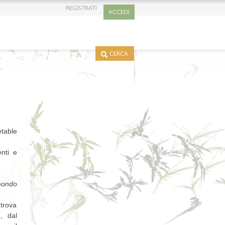
REGISTRATI
ACCEDI
CERCA
table
nti e
 mondo
trova
, dal