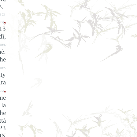
E,
5-03-
,
25]
13
dì,
2013-
è:
The
012-
ty
ra
,
25]
ine
 la
the
ttà
23
ON