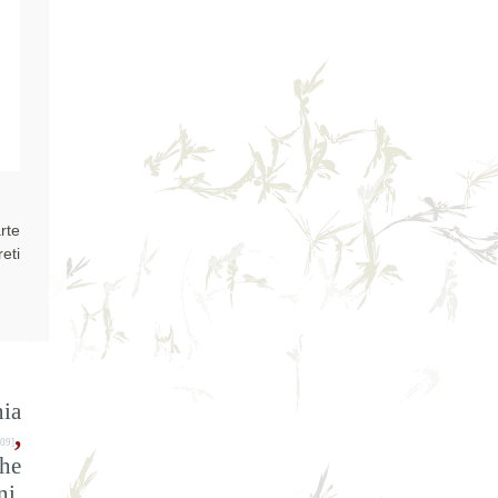
rte
eti
ia
,
09]
the
ni,