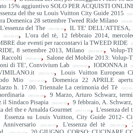
2016-09-26]
è, sconto 15% aggiuntivo SOLO PER ACQUISTI ONLIN
essenza del the su Louis Vuitton City Guide 2015
[201
ra Domenica 28 settembre Tweed Ride Milano
[2014-09-
,
L'essenza del The
IL TE' DELL'ATTESA, 
[2014-09-16]
,
L'ora del tè, 12 febbraio 2014, mercole
[2014-02-13]
BRE due eventi per raccontarvi la TWEED RIDE
[
,
RIDE, 8 settembre 2013, Milano
Volup-Th
[2013-09-05]
,
 Raccolti
Salone del Mobile 2013: Volup-
[2013-04-12]
,
ioni di TE', Convivium Lab
IODONNA.it
[2013-03-02]
[2
,
VIMILANO.it
Louis Vuitton European Ci
[2012-11-16]
,
odo Mio
Domenica 22 APRILE apertu
[2012-10-16]
arzo h. 17.00. Triennale La cerimonia del Tè
[2012-03-
,
ordinaria
9 Marzo, Arturo Schwarz, term
[2012-03-18]
,
 il Sindaco Pisapia
9 febbraio, A. Schwarz,
[2012-02-13]
,
za del the e Arnalda Gourmet
L'essenza del 
[2011-11-18]
Essenza su Louis Vuitton, City Guide 2012- Ci
,
,
 Anniversario
L'essenza del tè
[2011-09-27]
[2011-07-29]
,
d..
20 GIUGNO, CORSO: CUCINARE C