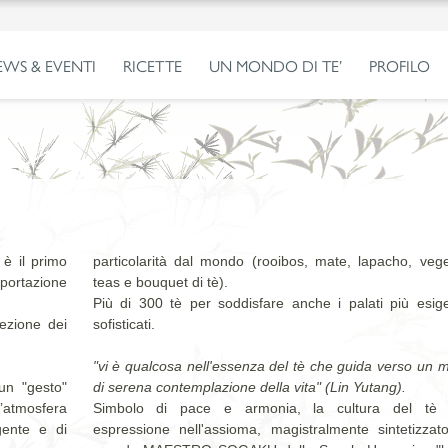
EWS & EVENTI
RICETTE
UN MONDO DI TE’
PROFILO
è il primo
particolarità dal mondo (rooibos, mate, lapacho, vege
mportazione
teas e bouquet di tè).
Più di 300 tè per soddisfare anche i palati più esige
ezione dei
sofisticati.
"vi è qualcosa nell'essenza del tè che guida verso un
un "gesto"
di serena contemplazione della vita" (Lin Yutang).
’atmosfera
Simbolo di pace e armonia, la cultura del tè 
gente e di
espressione nell'assioma, magistralmente sintetizzato