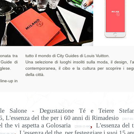
onata tra
tutto il mondo di City Guides di Louis Vuitton.
i Guide di
Una selezione di luoghi insoliti sulla moda, il design, l'a
nglese.
contemporanea, il cibo e la cultura per scoprire i segr
della città.
line-up in
ile Salone - Degustazione Té e Teiere Stefan
, L'essenza del the per i 60 anni di Rimadesio
[2017-01-
,
the vi aspetta a Golosaria
L'essenza del 
[2016-11-04]
,
L'essenza del the, per festeggiare i suoi 15 an