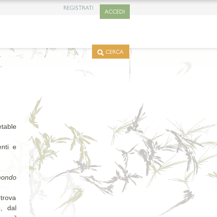
REGISTRATI
ACCEDI
CERCA
table
nti e
 mondo
trova
, dal