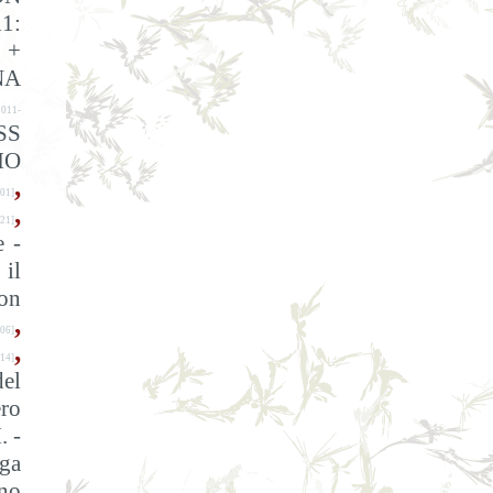
11:
 +
NA
011-
SS
IO
,
01]
,
21]
e -
 il
on
,
06]
,
14]
del
ro
. -
ga
ano