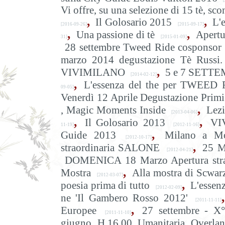
[
Vi offre, su una selezione di 15 t
,
,
Il Golosario 2015
L'
[2016-09-26]
[2015-09-17]
,
,
Una passione di tè
Apertu
31]
[2015-01-09]
28 settembre Tweed Ride cosponsor 
marzo 2014 degustazione Tè Russi.
,
VIVIMILANO
5 e 7 SETTEM
[2014-02-12]
,
L'essenza del the per TWEED 
09-05]
Venerdì 12 Aprile Degustazione Primi
,
, Magic Moments Inside
Lez
[2013-04-06]
,
,
Il Golosario 2013
VI
11-19]
[2012-11-16]
,
Guide 2013
Milano a M
[2012-10-17]
,
straordinaria SALONE
25 M
[2012-04-21]
DOMENICA 18 Marzo Apertura stra
,
Mostra
Alla mostra di Scwarz
[2012-03-07]
,
poesia prima di tutto
L'essen
[2012-02-09]
,
ne 'Il Gambero Rosso 2012'
[2011-11-11]
,
Europee
27 settembre - X°
[2011-11-10]
giugno, H.16.00, Umanitaria, Overlan