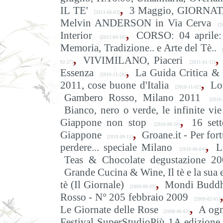
,
IL TE'
3 Maggio, GIORNATA
[2011-06-03]
Melvin ANDERSON in Via Cerva
[20
,
Interior
CORSO: 04 aprile: 
[2011-04-10]
Memoria, Tradizione.. e Arte del Tè..
,
,
VIVIMILANO, Piaceri
02-27]
[2011-01-12]
,
Essenza
La Guida Critica
[2010-11-26]
,
2011, cose buone d'Italia
Lo
[2010-11-02]
Gambero Rosso, Milano 2011
[2010-1
Bianco, nero o verde, le infinite vie
,
Giappone non stop
16 sett
[2010-09-20]
,
Giappone
Groane.it - Per for
[2010-09-15]
,
perdere... speciale Milano
L
[2010-06-04]
Teas & Chocolate degustazione 2
Grande Cucina & Wine, Il tè e la sua 
,
tè (Il Giornale)
Mondi Buddhis
[2009-09-20]
,
Rosso - N° 205 febbraio 2009
[2009-02-01]
,
Le Giornate delle Rose
A ogn
[2008-06-02]
Festival SuperStudioPiù 1A edizione