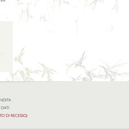
ENDITA
 DATI
TTO DI RECESSO)