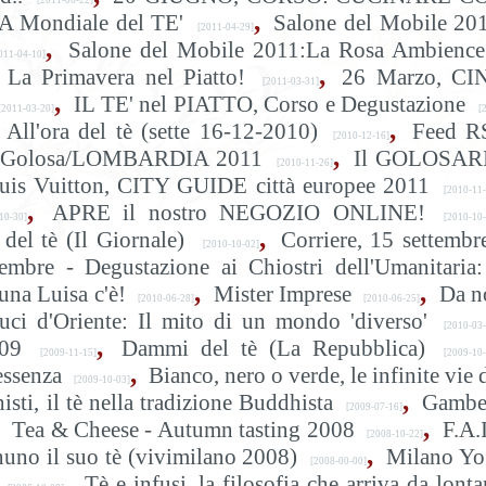
[2011-06-22]
,
 Mondiale del TE'
Salone del Mobile 20
[2011-04-29]
,
Salone del Mobile 2011:La Rosa Ambience
11-04-10]
,
La Primavera nel Piatto!
26 Marzo, CI
[2011-03-31]
,
IL TE' nel PIATTO, Corso e Degustazione
[2011-03-20]
[2
,
All'ora del tè (sette 16-12-2010)
Feed R
[2010-12-16]
,
 & Golosa/LOMBARDIA 2011
Il GOLOSAR
[2010-11-26]
uis Vuitton, CITY GUIDE città europee 2011
[2010-11-
,
APRE il nostro NEGOZIO ONLINE!
0-30]
[2010-10-
,
 del tè (Il Giornale)
Corriere, 15 settembr
[2010-10-02]
embre - Degustazione ai Chiostri dell'Umanitaria:
,
,
tuna Luisa c'è!
Mister Imprese
Da n
[2010-06-28]
[2010-06-25]
uci d'Oriente: Il mito di un mondo 'diverso'
[2010-03-
,
009
Dammi del tè (La Repubblica)
[2009-11-15]
[2009-10-
,
essenza
Bianco, nero o verde, le infinite vie 
[2009-10-03]
,
ti, il tè nella tradizione Buddhista
Gambe
[2009-07-16]
,
Tea & Cheese - Autumn tasting 2008
F.A.I
[2008-10-22]
,
uno il suo tè (vivimilano 2008)
Milano Yo
[2008-00-00]
,
Tè e infusi, la filosofia che arriva da lont