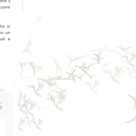
re il
 cuore
he si
 in un
ali e
6