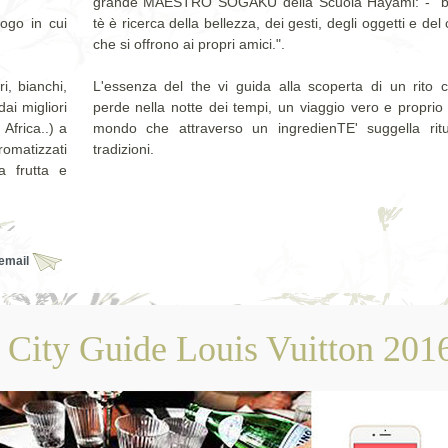
grande MAESTRO SOGAKU della Scuola Hayami: - "be
ogo in cui
tè è ricerca della bellezza, dei gesti, degli oggetti e del
che si offrono ai propri amici.".
ri, bianchi,
L'essenza del the vi guida alla scoperta di un rito c
ai migliori
perde nella notte dei tempi, un viaggio vero e proprio
Africa..) a
mondo che attraverso un ingredienTE' suggella ritu
omatizzati
tradizioni.
la frutta e
 email
la City Guide Louis Vuitton 201