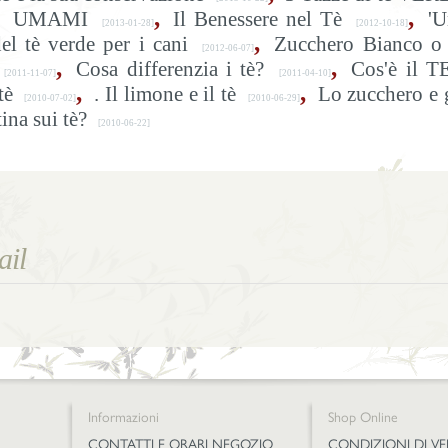
,
,
UMAMI
Il Benessere nel Tè
'U
[2013-01-28]
[2012-10-18]
,
del tè verde per i cani
Zucchero Bianco o 
[2012-06-07]
,
,
Cosa differenzia i tè?
Cos'è il T
[2011-11-07]
[2011-04-10]
,
,
tè
. Il limone e il tè
Lo zucchero e 
[2010-07-02]
[2010-06-29]
ina sui tè?
[2010-06-22]
Informazioni
Shop Online
CONTATTI E ORARI NEGOZIO
CONDIZIONI DI V