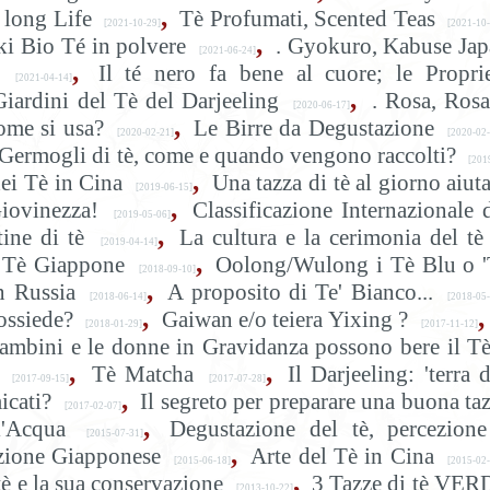
,
 long Life
Tè Profumati, Scented Teas
[2021-10-29]
[2021-10-
,
ki Bio Té in polvere
. Gyokuro, Kabuse Ja
[2021-06-24]
,
Il té nero fa bene al cuore; le Propri
[2021-04-14]
,
Giardini del Tè del Darjeeling
. Rosa, Rosa
[2020-06-17]
,
ome si usa?
Le Birre da Degustazione
[2020-02-21]
[2020-02-
Germogli di tè, come e quando vengono raccolti?
[201
,
ei Tè in Cina
Una tazza di tè al giorno aiuta
[2019-06-15]
,
Giovinezza!
Classificazione Internazionale 
[2019-05-06]
,
ine di tè
La cultura e la cerimonia del tè
[2019-04-14]
,
i, Tè Giappone
Oolong/Wulong i Tè Blu o '
[2018-09-10]
,
n Russia
A proposito di Te' Bianco...
[2018-06-14]
[2018-05-
,
,
ossiede?
Gaiwan e/o teiera Yixing ?
[2018-01-29]
[2017-11-12]
ambini e le donne in Gravidanza possono bere il T
,
,
Tè Matcha
Il Darjeeling: 'terra d
[2017-09-15]
[2017-07-28]
,
icati?
Il segreto per preparare una buona ta
[2017-02-07]
,
l'Acqua
Degustazione del tè, percezion
[2015-07-31]
,
izione Giapponese
Arte del Tè in Cina
[2015-06-18]
[2015-02-
,
tè e la sua conservazione
3 Tazze di tè VER
[2013-10-22]