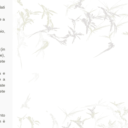
ati
e a
io,
(in
e),
ete
a e
o a
ate
ete
nto
n è