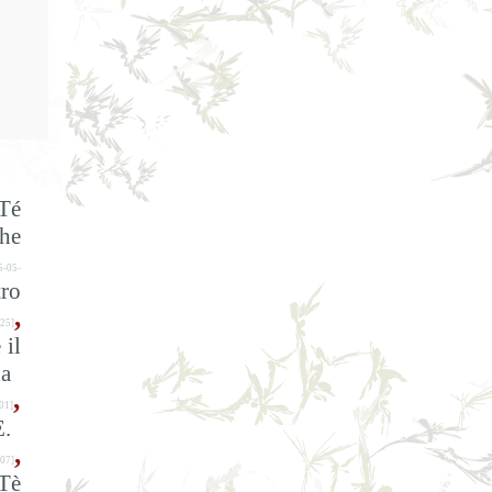
Té
he
5-05-
tro
,
25]
 il
a
,
01]
E.
,
07]
Tè