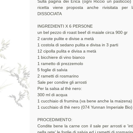
Sulla pagina dei Erica (ogni Riccio un pasticcio)
ricetta viene proposta anche rivisitata per
DISSOCIATA
INGREDIENTI X 6 PERSONE
un bel pezzo di roast beef di maiale circa 900 gr
2 carote pulite e divise a metà
1 costola di sedano pulita e divisa in 3 parti
12 cipolla pulita e divisa a metà
1 bicchiere di vino bianco
1 rametto di prezzemolo
5 foglie di salvia
2 rametti di rosmarino
Sale per condire gli arrosti
Per la salsa al thè nero:
300 ml di acqua
1 cucchiaio di frumina (va bene anche la maizena)
1 cucchiaio di thè nero (074 Yunnan Imperiale Bio)
PROCEDIMENTO:
Condite bene la carne con il sale per arrosti e 'in
nella rete' le foglie di salvia ed i rametti di rosmarin