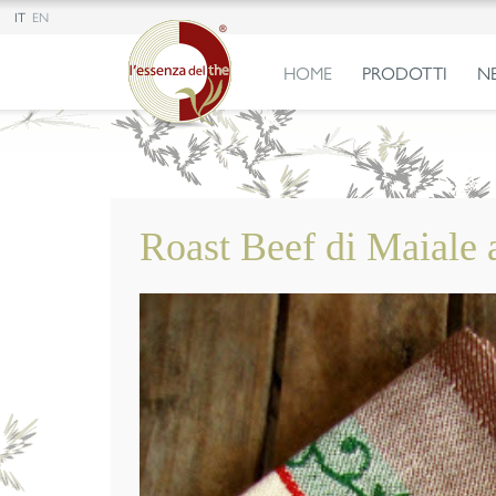
IT
EN
HOME
PRODOTTI
N
Roast Beef di Maiale 