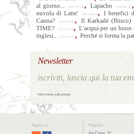
,
,
al giorno...
Lapacho
[2013-07-20]
[2013-02-18]
,
nuvola di Latte'
I benefici 
[2012-08-22]
,
Canna?
Il Karkadè (Ibisco)
[2012-03-08]
,
TIME?
L'acqua per un buon 
[2011-03-03]
,
inglesi..
Perché si forma la pat
[2010-06-26]
Newsletter
Informativa sulla privacy
Seguici su ...
Negozio
Via Cerva, 12