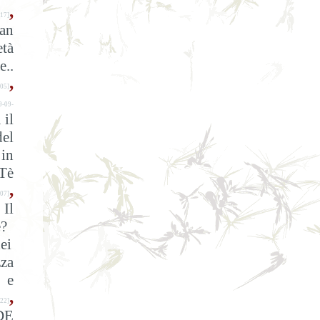
,
17]
pan
età
e..
,
05]
9-09-
 il
del
 in
Tè
,
07]
Il
è?
ei
zza
e e
,
22]
DE