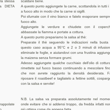
 la stessa
scaldare bene.
 la DIETA
A questo punto aggiungete la carne, scottandola in tutti i l
a fuoco alto in modo che la carne si sigilli.
Poi sfumate con il vino bianco e fatelo evaporare sempr
fuoco alto.
Aggiungete le verdure e chiudete con il coperch
abbassate la fiamma e portate a cottura.
A questo punto prepariamo la salsa al thè:
Preparate il thè seguendo le indicazioni nella busta 
questo caso acqua a 95°C e 2 o 3 minuti di infusion
eliminate le foglie, e aiutandovi con una frustina aggiung
la maizena senza formare grumi.
Adesso aggiungete qualche cucchiaio dell'olio di cottur
rimettete sul fuoco basso continuando a mescolare fin
che non avrete raggiunto la densità desiderata. F
riposare il roastbeef e tagliatelo a fettine sottili, cosparg
con la salsa e servite!
N.B. La salsa va preparata assolutamente nel mome
trappolate
onde evitare che si addensi troppo, da fredda infatti no
o.
più ottima come da appena fatta.