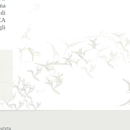
na
di
EA
gli
ENDITA