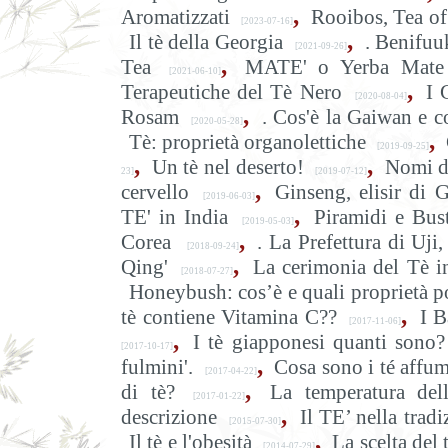
,
Aromatizzati
Rooibos, Tea of
[2023-07-16]
,
Il tè della Georgia
. Benifuu
[2021-09-26]
,
Tea
MATE' o Yerba Mate
[2021-06-10]
,
Terapeutiche del Tè Nero
I 
[2020-08-04]
,
Rosam
. Cos'è la Gaiwan e c
[2020-05-28]
,
Tè: proprietà organolettiche
[2019-09-25]
,
,
Un tè nel deserto!
Nomi d
23]
[2019-07-12]
,
cervello
Ginseng, elisir di 
[2019-06-03]
,
TE' in India
Piramidi e Bust
[2019-05-03]
,
Corea
. La Prefettura di Uj
[2018-09-24]
,
Qing'
La cerimonia del Tè i
[2018-07-27]
Honeybush: cos’è e quali proprietà p
,
tè contiene Vitamina C??
I B
[2017-11-06]
,
I tè giapponesi quanti sono?
[2017-10-17]
,
fulmini'.
Cosa sono i té affum
[2017-04-22]
,
di tè?
La temperatura del
[2017-01-22]
,
descrizione
Il TE’ nella trad
[2015-07-30]
,
Il tè e l'obesità
La scelta del 
[2014-07-29]