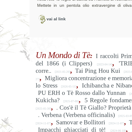
Mettete in un pentola olio extravergine di oliva
vai al link
Un Mondo di Tè
:
I raccolti Pri
,
del 1866 (i Clippers)
'TRI
[2023-04-14]
,
corre..
Tai Ping Hou Kui
[2021-05-20]
[2025-
,
Migliora concentrazione e memoria
27]
,
lo Stress
Ichibancha e Niban
[2026-05-11]
PU ERH o Tè Rosso dallo Yunnan
[2
,
Kukicha?
5 Regole fondamen
[2025-07-08]
,
. Cos'è il Tè Giallo? Proprietà 
[2025-05-30]
. Verbena (Verbena officinalis)
[2025-03-0
,
,
Samovar e Bollitori
T
[2024-11-07]
[2024-11-07]
,
Impacchi ghiacciati di tè!
[2024-06-18]