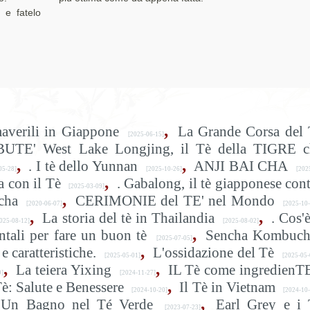
 e fatelo
,
maverili in Giappone
La Grande Corsa del 
[2025-06-15]
BUTE' West Lake Longjing, il Tè della TIGRE c
,
,
. I tè dello Yunnan
ANJI BAI CHA
05-28]
[2025-10-26]
[202
,
 con il Tè
. Gabalong, il tè giapponese con
[2025-03-09]
,
cha
CERIMONIE del TE' nel Mondo
[2020-06-07]
[2025-10-
,
,
La storia del tè in Thailandia
. Cos'è
025-08-12]
[2025-08-02]
,
tali per fare un buon tè
Sencha Kombuch
[2025-07-05]
,
e caratteristiche.
L'ossidazione del Tè
[2025-05-01]
[2025-05-
,
,
La teiera Yixing
IL Tè come ingredienT
9]
[2024-11-27]
,
è: Salute e Benessere
Il Tè in Vietnam
[2024-10-20]
[2024-10-
,
Un Bagno nel Té Verde
Earl Grey e i 
[2023-07-23]