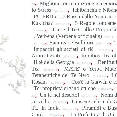
,
Migliora concentrazione e memoria
27]
,
lo Stress
Ichibancha e Niban
[2026-05-11]
PU ERH o Tè Rosso dallo Yunnan
[2
,
Kukicha?
5 Regole fondamen
[2025-07-08]
,
. Cos'è il Tè Giallo? Proprietà 
[2025-05-30]
. Verbena (Verbena officinalis)
[2025-03-0
,
,
Samovar e Bollitori
T
[2024-11-07]
[2024-11-07]
,
Impacchi ghiacciati di tè!
[2024-06-18]
,
Aromatizzati
Rooibos, Tea of
[2023-07-16]
,
Il tè della Georgia
. Benifuu
[2021-09-26]
,
Tea
MATE' o Yerba Mate
[2021-06-10]
,
Terapeutiche del Tè Nero
I 
[2020-08-04]
,
Rosam
. Cos'è la Gaiwan e c
[2020-05-28]
,
Tè: proprietà organolettiche
[2019-09-25]
,
,
Un tè nel deserto!
Nomi d
23]
[2019-07-12]
,
cervello
Ginseng, elisir di 
[2019-06-03]
,
TE' in India
Piramidi e Bust
[2019-05-03]
,
Corea
. La Prefettura di Uj
[2018-09-24]