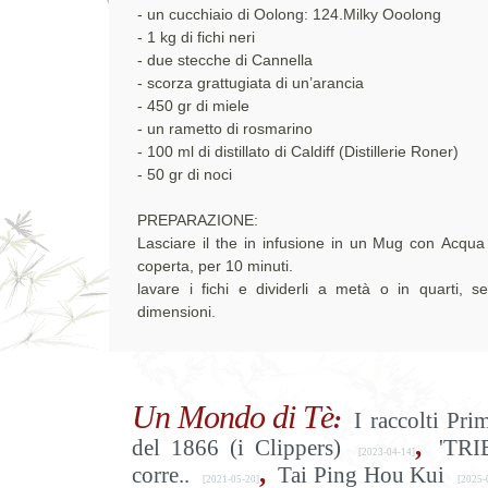
- un cucchiaio di Oolong: 124.Milky Ooolong
- 1 kg di fichi neri
- due stecche di Cannella
- scorza grattugiata di un’arancia
- 450 gr di miele
- un rametto di rosmarino
- 100 ml di distillato di Caldiff (Distillerie Roner)
- 50 gr di noci
PREPARAZIONE:
Lasciare il the in infusione in un Mug con Acqua
coperta, per 10 minuti.
lavare i fichi e dividerli a metà o in quarti, s
dimensioni.
Un Mondo di Tè
:
I raccolti Pri
,
del 1866 (i Clippers)
'TRI
[2023-04-14]
,
corre..
Tai Ping Hou Kui
[2021-05-20]
[2025-