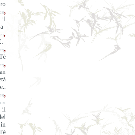
tro
,
25]
 il
a
,
01]
E.
,
07]
Tè
,
17]
pan
età
e..
,
05]
9-09-
 il
del
 in
Tè