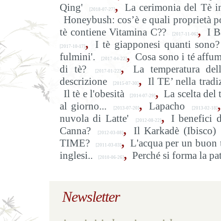
,
Qing'
La cerimonia del Tè i
[2018-07-27]
Honeybush: cos’è e quali proprietà p
,
tè contiene Vitamina C??
I B
[2017-11-06]
,
I tè giapponesi quanti sono?
[2017-10-17]
,
fulmini'.
Cosa sono i té affum
[2017-04-22]
,
di tè?
La temperatura del
[2017-01-22]
,
descrizione
Il TE’ nella trad
[2015-07-30]
,
Il tè e l'obesità
La scelta del 
[2014-07-29]
,
,
al giorno...
Lapacho
[2013-07-20]
[2013-02-18]
,
nuvola di Latte'
I benefici 
[2012-08-22]
,
Canna?
Il Karkadè (Ibisco)
[2012-03-08]
,
TIME?
L'acqua per un buon 
[2011-03-03]
,
inglesi..
Perché si forma la pat
[2010-06-26]
Newsletter