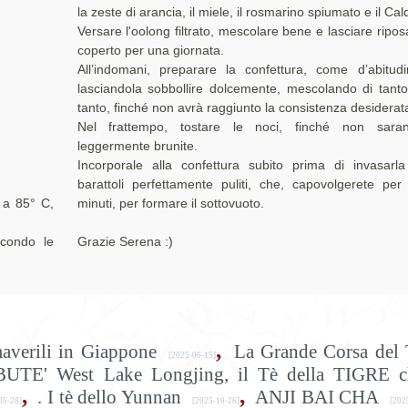
la zeste di arancia, il miele, il rosmarino spiumato e il Cald
Versare l'oolong filtrato, mescolare bene e lasciare ripos
coperto per una giornata.
All’indomani, preparare la confettura, come d’abitudi
lasciandola sobbollire dolcemente, mescolando di tanto
tanto, finché non avrà raggiunto la consistenza desiderat
Nel frattempo, tostare le noci, finché non sara
leggermente brunite.
Incorporale alla confettura subito prima di invasarla
barattoli perfettamente puliti, che, capovolgerete per
 a 85° C,
minuti, per formare il sottovuoto.
econdo le
Grazie Serena :)
,
maverili in Giappone
La Grande Corsa del 
[2025-06-15]
BUTE' West Lake Longjing, il Tè della TIGRE c
,
,
. I tè dello Yunnan
ANJI BAI CHA
05-28]
[2025-10-26]
[202