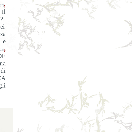
,
07]
Il
è?
ei
zza
e e
,
22]
DE
na
di
EA
gli