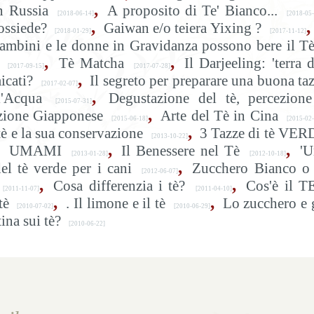
,
n Russia
A proposito di Te' Bianco...
[2018-06-14]
[2018-05-
,
,
ossiede?
Gaiwan e/o teiera Yixing ?
[2018-01-29]
[2017-11-12]
ambini e le donne in Gravidanza possono bere il T
,
,
Tè Matcha
Il Darjeeling: 'terra d
[2017-09-15]
[2017-07-28]
,
icati?
Il segreto per preparare una buona ta
[2017-02-07]
,
l'Acqua
Degustazione del tè, percezion
[2015-07-31]
,
izione Giapponese
Arte del Tè in Cina
[2015-06-18]
[2015-02-
,
tè e la sua conservazione
3 Tazze di tè VER
[2013-10-22]
,
,
UMAMI
Il Benessere nel Tè
'U
[2013-01-28]
[2012-10-18]
,
del tè verde per i cani
Zucchero Bianco o 
[2012-06-07]
,
,
Cosa differenzia i tè?
Cos'è il T
[2011-11-07]
[2011-04-10]
,
,
tè
. Il limone e il tè
Lo zucchero e 
[2010-07-02]
[2010-06-29]
ina sui tè?
[2010-06-22]