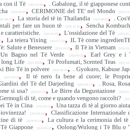
,
 con il Tè
. Gabalong, il tè giapponese con
[2025-03-09]
,
cha
CERIMONIE del TE' nel Mondo
[2020-06-07]
[2025-10-
,
,
La storia del tè in Thailandia
. Cos'è
025-08-12]
[2025-08-02]
,
tali per fare un buon tè
Sencha Kombuch
[2025-07-05]
,
e caratteristiche.
L'ossidazione del Tè
[2025-05-01]
[2025-05-
,
,
La teiera Yixing
IL Tè come ingredienT
9]
[2024-11-27]
,
è: Salute e Benessere
Il Tè in Vietnam
[2024-10-20]
[2024-10-
,
Un Bagno nel Té Verde
Earl Grey e i 
[2023-07-23]
,
 long Life
Tè Profumati, Scented Teas
[2021-10-29]
[2021-10-
,
ki Bio Té in polvere
. Gyokuro, Kabuse Ja
[2021-06-24]
,
Il té nero fa bene al cuore; le Propri
[2021-04-14]
,
Giardini del Tè del Darjeeling
. Rosa, Rosa
[2020-06-17]
,
ome si usa?
Le Birre da Degustazione
[2020-02-21]
[2020-02-
Germogli di tè, come e quando vengono raccolti?
[201
,
ei Tè in Cina
Una tazza di tè al giorno aiuta
[2019-06-15]
,
Giovinezza!
Classificazione Internazionale 
[2019-05-06]
,
ine di tè
La cultura e la cerimonia del tè
[2019-04-14]
,
i, Tè Giappone
Oolong/Wulong i Tè Blu o '
[2018-09-10]