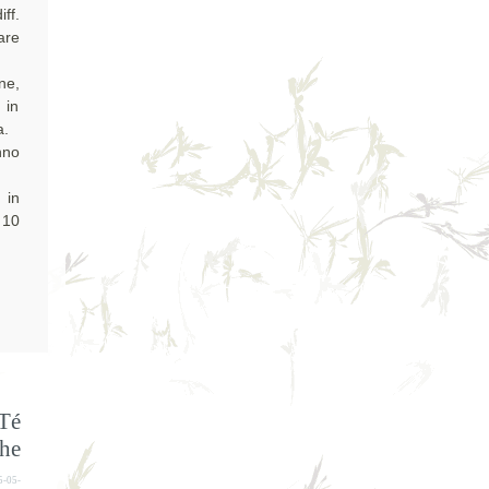
iff.
are
ne,
 in
a.
nno
 in
 10
Té
he
5-05-