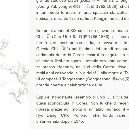
grande studioso Tasan (Dasan 다산 茶山), Chŏng 
(Jeong Yak-yong 정약용 丁若鏞 1762-1836), che b
in un modo formale, in una speciale stanzetta
dedicata, durante il suo esilio a Kangjin, nel sud d
Nei primi anni del XIX secolo un giovane monaco 
Ch’o Ŭi (Cho Ui 초의 艸衣1786-1866), gli fece vi
fermò vari mesi presso di lui, e bevvero il tè
Questo Ch'o Ŭi fu poi il primo dei grandi restaura
cerimonia del tè in Corea: costruì in seguito un s
chiamato Ilchi-am sopra il tempio ora noto come
sa presso Haenam, nel sud della Corea, dove 
molti anni coltivando la “via del tè”. Alla morte di T
Ui compose il Tongdasong (Dongdasong 동다송 
grande poema a celebrazione del tè.
Eppure, nonostante l'esempio di Ch'o Ŭi la “via del
quasi sconosciuta in Corea. Non fu che di recen
ripresa grazie agli sforzi di un altro monaco, il 
Hyo Dang, Ch'oi Pom-sul, che fondò varie 
un'università dopo il 1945.