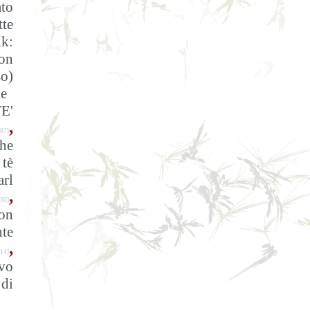
ato
tte
nk:
on
o)
ie
E'
,
07]
The
 tè
arl
,
30]
con
nte
,
-14]
vo
 di