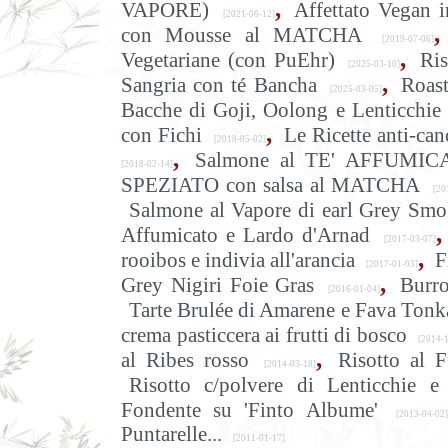
,
VAPORE)
Affettato Vegan i
[2021-06-12]
,
con Mousse al MATCHA
[2019-07-06]
,
Vegetariane (con PuEhr)
Ris
[2025-03-10]
,
Sangria con té Bancha
Roast
[2025-03-05]
Bacche di Goji, Oolong e Lenticchie
,
con Fichi
Le Ricette anti-can
[2018-05-02]
,
Salmone al TE' AFFUMICAT
[2018-02-14]
SPEZIATO con salsa al MATCHA
[201
Salmone al Vapore di earl Grey Smo
,
Affumicato e Lardo d'Arnad
[2017-03-07]
,
rooibos e indivia all'arancia
F
[2017-01-03]
,
Grey Nigiri Foie Gras
Burro
[2016-01-04]
Tarte Brulée di Amarene e Fava Tonk
crema pasticcera ai frutti di bosco
[2014-1
,
al Ribes rosso
Risotto al 
[2014-03-18]
Risotto c/polvere di Lenticchie
Fondente su 'Finto Albume'
[2013-04-02]
Puntarelle...
[2011-01-17]