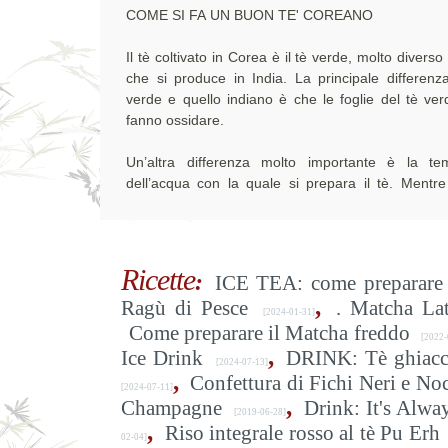
COME SI FA UN BUON TE' COREANO
Il tè coltivato in Corea è il tè verde, molto diverso
che si produce in India. La principale differenza
verde e quello indiano è che le foglie del tè ver
fanno ossidare.
Un’altra differenza molto importante è la te
dell’acqua con la quale si prepara il tè. Mentre 
Ricette
:
ICE TEA: come preparare 
,
Ragù di Pesce
. Matcha La
[2024-01-31]
Come preparare il Matcha freddo
[2022-
,
Ice Drink
DRINK: Tè ghiacc
[2024-07-13]
,
Confettura di Fichi Neri e Noc
[2024-07-11]
,
Champagne
Drink: It's Alwa
[2019-06-28]
,
Riso integrale rosso al tè Pu Erh
02-04]