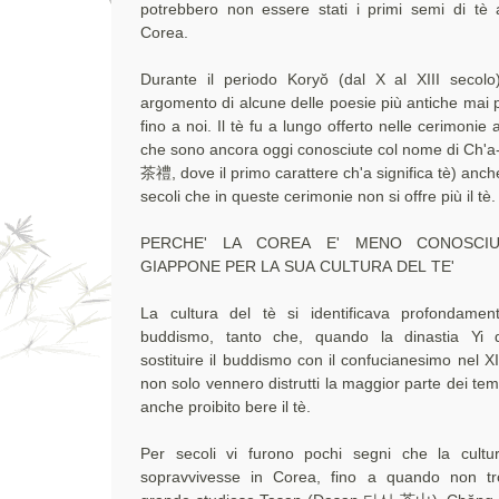
potrebbero non essere stati i primi semi di tè ar
Corea.
Durante il periodo Koryŏ (dal X al XIII secolo)
argomento di alcune delle poesie più antiche mai 
fino a noi. Il tè fu a lungo offerto nelle cerimonie a
che sono ancora oggi conosciute col nome di Ch'
茶禮, dove il primo carattere ch'a significa tè) anc
secoli che in queste cerimonie non si offre più il tè.
PERCHE' LA COREA E' MENO CONOSCI
GIAPPONE PER LA SUA CULTURA DEL TE'
La cultura del tè si identificava profondamen
buddismo, tanto che, quando la dinastia Yi 
sostituire il buddismo con il confucianesimo nel X
non solo vennero distrutti la maggior parte dei tem
anche proibito bere il tè.
Per secoli vi furono pochi segni che la cultu
sopravvivesse in Corea, fino a quando non tr