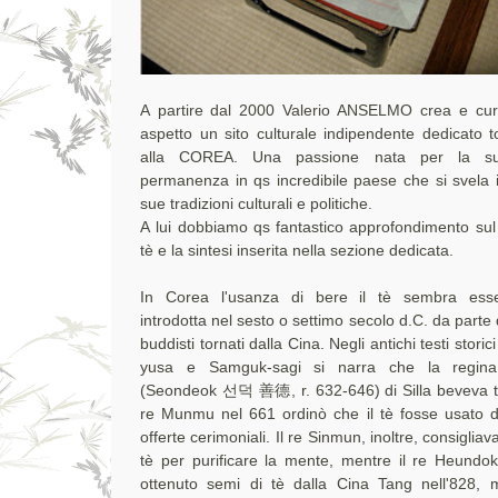
A partire dal 2000 Valerio ANSELMO crea e cur
aspetto un sito culturale indipendente dedicato t
alla COREA. Una passione nata per la s
permanenza in qs incredibile paese che si svela i
sue tradizioni culturali e politiche.
A lui dobbiamo qs fantastico approfondimento sul
tè e la sintesi inserita nella sezione dedicata.
In Corea l'usanza di bere il tè sembra esse
introdotta nel sesto o settimo secolo d.C. da parte
buddisti tornati dalla Cina. Negli antichi testi stori
yusa e Samguk-sagi si narra che la regin
(Seondeok 선덕 善德, r. 632-646) di Silla beveva tè
re Munmu nel 661 ordinò che il tè fosse usato d
offerte cerimoniali. Il re Sinmun, inoltre, consigliav
tè per purificare la mente, mentre il re Heundo
ottenuto semi di tè dalla Cina Tang nell'828, 