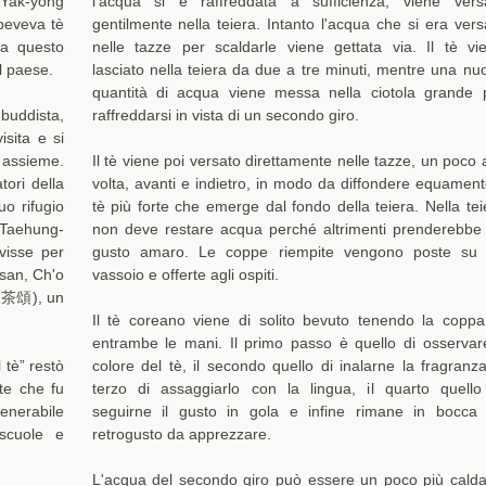
Yak-yong
l'acqua si è raffreddata a sufficienza, viene vers
eveva tè
gentilmente nella teiera. Intanto l'acqua che si era vers
 a questo
nelle tazze per scaldarle viene gettata via. Il tè vi
el paese.
lasciato nella teiera da due a tre minuti, mentre una nu
quantità di acqua viene messa nella ciotola grande 
buddista,
raffreddarsi in vista di un secondo giro.
sita e si
 assieme.
Il tè viene poi versato direttamente nelle tazze, un poco a
tori della
volta, avanti e indietro, in modo da diffondere equamente
uo rifugio
tè più forte che emerge dal fondo della teiera. Nella tei
 Taehung-
non deve restare acqua perché altrimenti prenderebbe
visse per
gusto amaro. Le coppe riempite vengono poste su
asan, Ch'o
vassoio e offerte agli ospiti.
東茶頌), un
Il tè coreano viene di solito bevuto tenendo la coppa
entrambe le mani. Il primo passo è quello di osservare
 tè” restò
colore del tè, il secondo quello di inalarne la fragranza,
te che fu
terzo di assaggiarlo con la lingua, il quarto quello
venerabile
seguirne il gusto in gola e infine rimane in bocca
scuole e
retrogusto da apprezzare.
L'acqua del secondo giro può essere un poco più calda