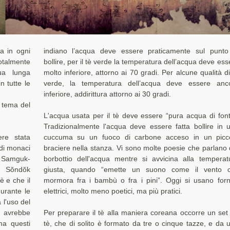
a in ogni
indiano l’acqua deve essere praticamente sul punto
otalmente
bollire, per il tè verde la temperatura dell’acqua deve ess
ua lunga
molto inferiore, attorno ai 70 gradi. Per alcune qualità di
n tutte le
verde, la temperatura dell’acqua deve essere anc
inferiore, addirittura attorno ai 30 gradi.
 tema del
L'acqua usata per il tè deve essere “pura acqua di font
Tradizionalmente l'acqua deve essere fatta bollire in 
re stata
cuccuma su un fuoco di carbone acceso in un picc
 di monaci
braciere nella stanza. Vi sono molte poesie che parlano 
ci Samguk-
borbottio dell'acqua mentre si avvicina alla temperat
a Sŏndŏk
giusta, quando “emette un suono come il vento 
 e che il
mormora fra i bambù o fra i pini”. Oggi si usano forne
urante le
elettrici, molto meno poetici, ma più pratici.
a l'uso del
k avrebbe
Per preparare il tè alla maniera coreana occorre un set
ma questi
tè, che di solito è formato da tre o cinque tazze, e da 