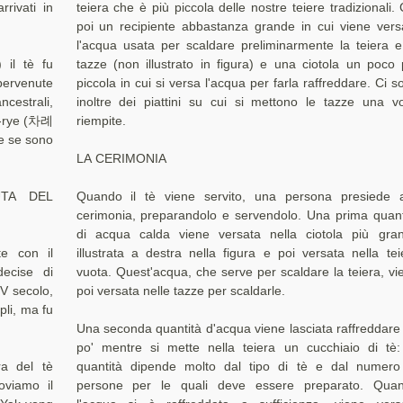
rivati in
teiera che è più piccola delle nostre teiere tradizionali. 
poi un recipiente abbastanza grande in cui viene vers
l'acqua usata per scaldare preliminarmente la teiera e
 il tè fu
tazze (non illustrato in figura) e una ciotola un poco 
pervenute
piccola in cui si versa l'acqua per farla raffreddare. Ci s
ncestrali,
inoltre dei piattini su cui si mettono le tazze una vo
a-rye (차례
riempite.
he se sono
LA CERIMONIA
UTA DEL
Quando il tè viene servito, una persona presiede a
cerimonia, preparandolo e servendolo. Una prima quant
di acqua calda viene versata nella ciotola più gra
te con il
illustrata a destra nella figura e poi versata nella tei
decise di
vuota. Quest'acqua, che serve per scaldare la teiera, vi
IV secolo,
poi versata nelle tazze per scaldarle.
pli, ma fu
Una seconda quantità d'acqua viene lasciata raffreddare
po' mentre si mette nella teiera un cucchiaio di tè:
ra del tè
quantità dipende molto dal tipo di tè e dal numero
oviamo il
persone per le quali deve essere preparato. Qua