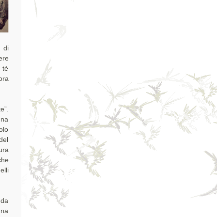
 di
ere
 tè
ora
e”.
una
olo
del
ura
che
lli
 da
una