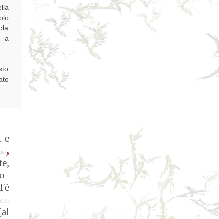
lla
olo
ola
e a
sto
ato
 e
,
26]
te,
o
 Tè
019-
(al