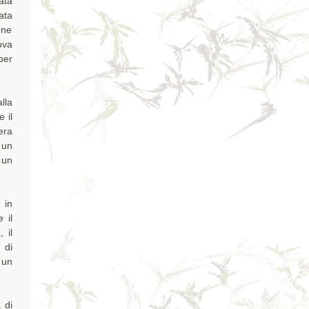
ata
ata
ene
ova
per
lla
 il
era
 un
 un
 in
 il
 il
 di
 un
 di