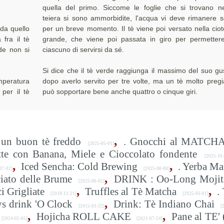
quella del primo. Siccome le foglie che si trovano ne
teiera si sono ammorbidite, l'acqua vi deve rimanere s
 da quello
per un breve momento. Il tè viene poi versato nella ciot
 fra il tè
grande, che viene poi passata in giro per permetter
de non si
ciascuno di servirsi da sé.
Si dice che il tè verde raggiunga il massimo del suo gu
mperatura
dopo averlo servito per tre volte, ma un tè molto pregi
per il tè
può sopportare bene anche quattro o cinque giri.
,
un buon tè freddo
. Gnocchi al MATCHA
[2025-05-01]
tte con Banana, Miele e Cioccolato fondente
[2025-10-
,
,
Iced Sencha: Cold Brewing
. Yerba Ma
07-02]
[2025-08-08]
,
iato delle Brume
DRINK : Oo-Long Mojit
[2025-06-02]
,
,
i Grigliate
Truffles al Tè Matcha
.
[2018-11-21]
[2025-03-01]
,
ys drink 'O Clock
Drink: Tè Indiano Chai
[2015-03-25]
[2
,
,
Hojicha ROLL CAKE
Pane al TE' 
[2024-02-05]
[2021-07-24]