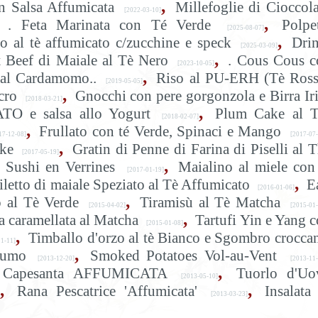
,
n Salsa Affumicata
Millefoglie di Cioccol
[2022-03-10]
,
. Feta Marinata con Té Verde
Polpe
[2025-08-07]
,
o al tè affumicato c/zucchine e speck
Dri
[2025-03-09]
,
 Beef di Maiale al Tè Nero
. Cous Cous c
[2023-10-05]
,
 al Cardamomo..
Riso al PU-ERH (Tè Ross
[2019-05-05]
,
cro
Gnocchi con pere gorgonzola e Birra Ir
[2018-03-21]
,
O e salsa allo Yogurt
Plum Cake al T
[2018-02-07]
,
Frullato con té Verde, Spinaci e Mango
7-12-08]
[2017-07-
,
ke
Gratin di Penne di Farina di Piselli al 
[2017-05-19]
,
Sushi en Verrines
Maialino al miele con
[2017-01-19]
,
iletto di maiale Speziato al Tè Affumicato
E
[2016-01-06]
,
 al Tè Verde
Tiramisù al Tè Matcha
[2015-04-02]
[2015-01-
,
a caramellata al Matcha
Tartufi Yin e Yang 
[2015-01-08]
,
Timballo d'orzo al tè Bianco e Sgombro crocca
1-11]
,
Fumo
Smoked Potatoes Vol-au-Vent
[2013-12-20]
[2013-11
,
 e Capesanta AFFUMICATA
Tuorlo d'Uo
[2013-05-10]
,
,
Rana Pescatrice 'Affumicata'
Insalata
[2013-03-23]