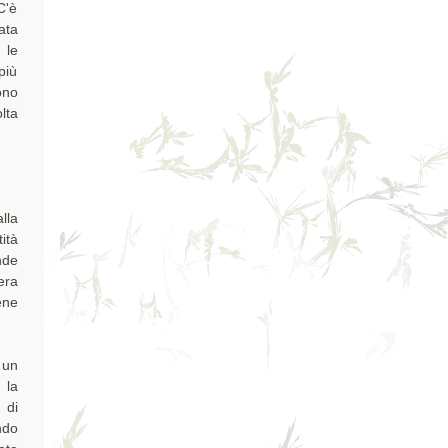
C'è
ata
 le
più
ono
lta
lla
ità
nde
era
ene
 un
 la
 di
ndo