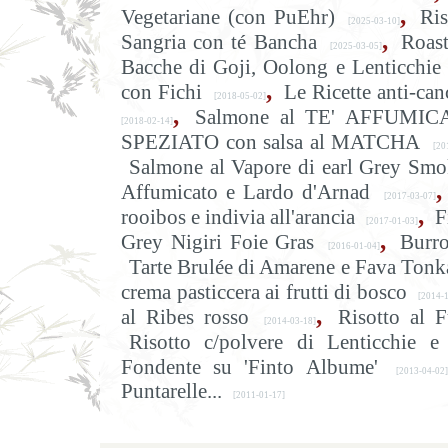
,
Vegetariane (con PuEhr)
Ris
[2025-03-10]
,
Sangria con té Bancha
Roast
[2025-03-05]
Bacche di Goji, Oolong e Lenticchie
,
con Fichi
Le Ricette anti-can
[2018-05-02]
,
Salmone al TE' AFFUMICAT
[2018-02-14]
SPEZIATO con salsa al MATCHA
[201
Salmone al Vapore di earl Grey Smo
,
Affumicato e Lardo d'Arnad
[2017-03-07]
,
rooibos e indivia all'arancia
F
[2017-01-03]
,
Grey Nigiri Foie Gras
Burro
[2016-01-04]
Tarte Brulée di Amarene e Fava Tonk
crema pasticcera ai frutti di bosco
[2014-1
,
al Ribes rosso
Risotto al 
[2014-03-18]
Risotto c/polvere di Lenticchie
Fondente su 'Finto Albume'
[2013-04-02]
Puntarelle...
[2011-01-17]