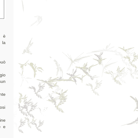
e è
 la
può
gio
sun
nte
osi
ine
e e