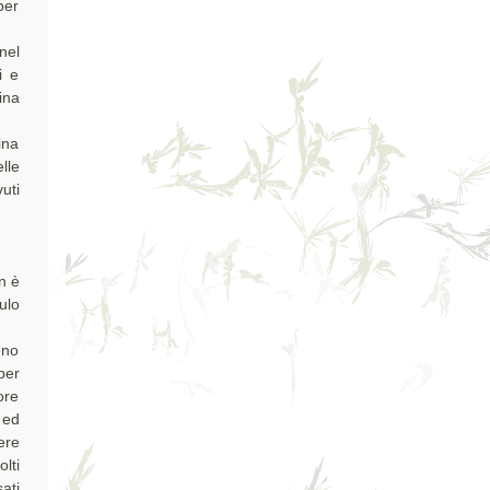
per
nel
i e
ina
ina
lle
uti
n è
ulo
eno
per
ore
 ed
ere
lti
ati