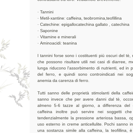
· Tannini
· Metil-xantine: caffeina, teobromina,teofillina
· Catechine: epigallocatechina gallato , catechina
· Saponine
· Vitamine e minerali
· Aminoacidi: teanina
I tannini forse sono i costituenti più oscuri del tè,
che possono risultare utili nei casi di diarree, m
lunga riducono l'assorbimento di nutrienti, ed in p
del ferro, e quindi sono controindicati nei sog
anemia da carenza di ferro.
Tutti sanno delle proprietà stimolanti della caffe
sanno invece che per avere danni dal tè, occo
almeno 5-6 tazze al giorno, a differenza del 
caffeina inoltre può servire nei soggetti ch
tendenzialmente la pressione arteriosa bassa, o
uso esterno in creme anticellulite. Pochi sanno i
una sostanza simile alla caffeina, la teofillina, è 