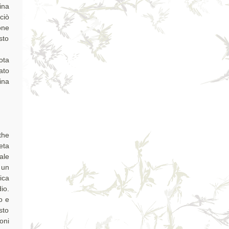
ina
ciò
one
sto
ota
ato
ina
the
eta
ale
 un
ica
io.
o e
sto
oni