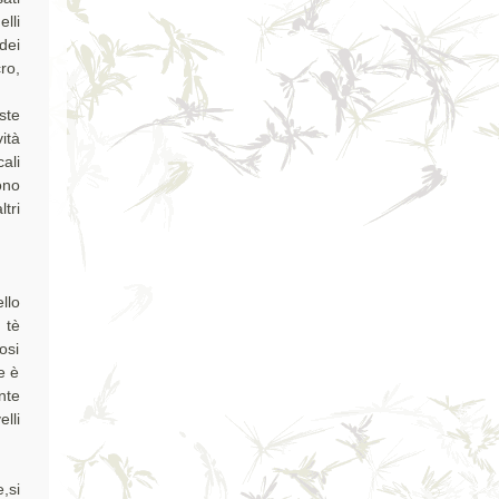
lli
dei
ro,
ste
ità
ali
ono
tri
llo
 tè
osi
e è
nte
lli
,si