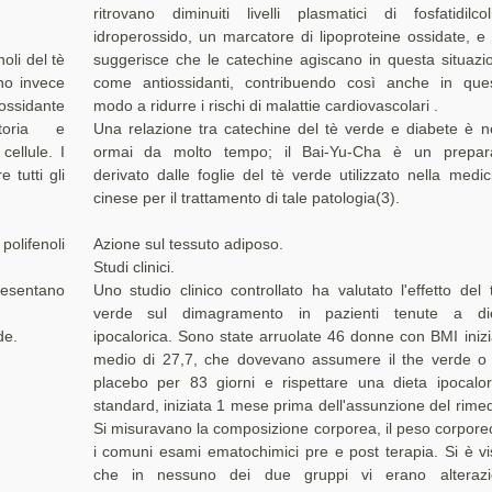
ritrovano diminuiti livelli plasmatici di fosfatidilcol
idroperossido, un marcatore di lipoproteine ossidate, e 
noli del tè
suggerisce che le catechine agiscano in questa situazi
no invece
come antiossidanti, contribuendo così anche in que
ssidante
modo a ridurre i rischi di malattie cardiovascolari .
matoria e
Una relazione tra catechine del tè verde e diabete è n
cellule. I
ormai da molto tempo; il Bai-Yu-Cha è un prepar
 tutti gli
derivato dalle foglie del tè verde utilizzato nella medic
cinese per il trattamento di tale patologia(3).
olifenoli
Azione sul tessuto adiposo.
Studi clinici.
resentano
Uno studio clinico controllato ha valutato l'effetto del 
verde sul dimagramento in pazienti tenute a di
de.
ipocalorica. Sono state arruolate 46 donne con BMI inizi
medio di 27,7, che dovevano assumere il the verde o
placebo per 83 giorni e rispettare una dieta ipocalor
standard, iniziata 1 mese prima dell'assunzione del rimed
Si misuravano la composizione corporea, il peso corpore
i comuni esami ematochimici pre e post terapia. Si è vi
che in nessuno dei due gruppi vi erano alterazi