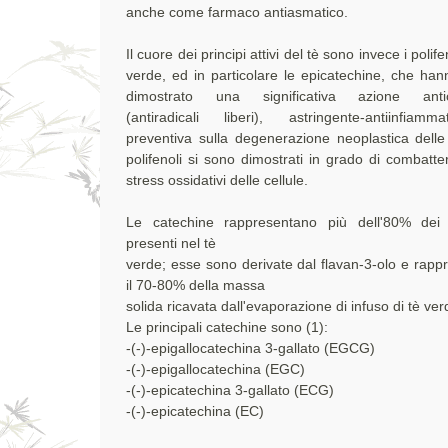
anche come farmaco antiasmatico.
Il cuore dei principi attivi del tè sono invece i polife
verde, ed in particolare le epicatechine, che han
dimostrato una significativa azione antio
(antiradicali liberi), astringente-antiinfiam
preventiva sulla degenerazione neoplastica delle 
polifenoli si sono dimostrati in grado di combattere
stress ossidativi delle cellule.
Le catechine rappresentano più dell'80% dei p
presenti nel tè
verde; esse sono derivate dal flavan-3-olo e rapp
il 70-80% della massa
solida ricavata dall'evaporazione di infuso di tè ver
Le principali catechine sono (1):
-(-)-epigallocatechina 3-gallato (EGCG)
-(-)-epigallocatechina (EGC)
-(-)-epicatechina 3-gallato (ECG)
-(-)-epicatechina (EC)