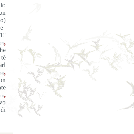
nk:
on
o)
ie
E'
,
07]
The
 tè
arl
,
30]
con
nte
,
-14]
vo
 di