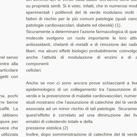
su proprietà simili. Si è visto, infatti, che in numerosi mode
sperimentali i polifenoli del tè verde modulano molti 
fattori di rischio per le più comuni patologie (quali canc
patologie cardiovascolari, diabete ed obesità) (1).
Sicuramente a determinare l'azione farmacologica di que
molecole svolgono un ruolo importante le loro attiv
antiossidanti, chelanti di metalli e di rimozione dei radic
liberi, ma alcuni effetti biologici probabilmente coinvolg
 nel senso
anche l'attività di modulazione di enzimi e di al
entre alla
componenti
articolare
cellulari.
getti con
Anche se non ci sono ancora prove schiaccianti a live
epidemiologico di un collegamento tra l'assunzione di
ina, pochi
verde e la prevenzione di malattie cardiovascolari, numer
rre berne
studi mostrano che l'assunzione di catechine del tè verd
caffè. La
associata ad un minor rischio di tali patologie. Sicurame
e abbiano
quest'effetto è correlato ad una diminuzione dei live
ppure per
ematici di colesterolo totale e della
nvece che
pressione sistolica (2)
utilizzata
Inoltre, dopo somministrazione di catechine del tè verde