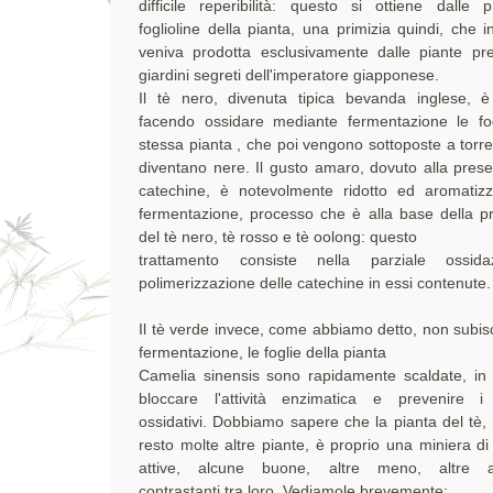
difficile reperibilità: questo si ottiene dalle p
foglioline della pianta, una primizia quindi, che 
veniva prodotta esclusivamente dalle piante pre
giardini segreti dell'imperatore giapponese.
Il tè nero, divenuta tipica bevanda inglese, è
facendo ossidare mediante fermentazione le fog
stessa pianta , che poi vengono sottoposte a torr
diventano nere. Il gusto amaro, dovuto alla prese
catechine, è notevolmente ridotto ed aromatizz
fermentazione, processo che è alla base della p
del tè nero, tè rosso e tè oolong: questo
trattamento consiste nella parziale ossid
polimerizzazione delle catechine in essi contenute.
Il tè verde invece, come abbiamo detto, non subis
fermentazione, le foglie della pianta
Camelia sinensis sono rapidamente scaldate, i
bloccare l'attività enzimatica e prevenire i
ossidativi. Dobbiamo sapere che la pianta del tè,
resto molte altre piante, è proprio una miniera d
attive, alcune buone, altre meno, altre add
contrastanti tra loro. Vediamole brevemente: