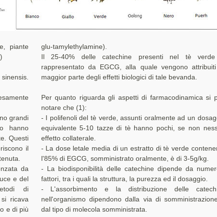
e, piante
glu-tamylethylamine).
)
Il 25-40% delle catechine presenti nel tè verd
rappresentato da EGCG, alla quale vengono attribuiti
 sinensis.
maggior parte degli effetti biologici di tale bevanda.
tesamente
Per quanto riguarda gli aspetti di farmacodinamica si 
notare che (1):
ono grandi
- I polifenoli del tè verde, assunti oralmente ad un dosag
mo hanno
equivalente 5-10 tazze di tè hanno pochi, se non nes
te. Questi
effetto collaterale.
riscono il
- La dose letale media di un estratto di tè verde contene
tenuta.
l'85% di EGCG, somministrato oralmente, è di 3-5g/kg.
enzata da
- La biodisponibilità delle catechine dipende da numer
 luce e del
fattori, tra i quali la struttura, la purezza ed il dosaggio.
etodi di
- L'assorbimento e la distribuzione delle catech
si ricava
nell'organismo dipendono dalla via di somministrazion
o e di più
dal tipo di molecola somministrata.