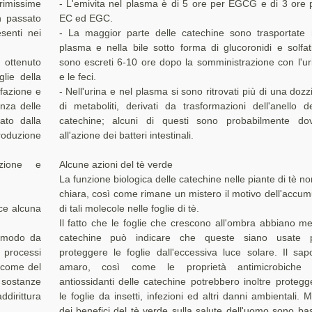
rimissime
- L'emivita nel plasma è di 5 ore per EGCG e di 3 ore 
in passato
EC ed EGC.
senti nei
- La maggior parte delle catechine sono trasportate 
plasma e nella bile sotto forma di glucoronidi e solfat
 ottenuto
sono escreti 6-10 ore dopo la somministrazione con l'ur
lie della
e le feci.
efazione e
- Nell'urina e nel plasma si sono ritrovati più di una dozz
nza delle
di metaboliti, derivati da trasformazioni dell'anello de
ato dalla
catechine; alcuni di questi sono probabilmente dov
roduzione
all'azione dei batteri intestinali.
azione e
Alcune azioni del tè verde
La funzione biologica delle catechine nelle piante di tè no
chiara, così come rimane un mistero il motivo dell'accum
ce alcuna
di tali molecole nelle foglie di tè.
Il fatto che le foglie che crescono all'ombra abbiano m
n modo da
catechine può indicare che queste siano usate 
 processi
proteggere le foglie dall'eccessiva luce solare. Il sap
 come del
amaro, così come le proprietà antimicrobiche
i sostanze
antiossidanti delle catechine potrebbero inoltre protegg
irittura
le foglie da insetti, infezioni ed altri danni ambientali. Mo
dei benefici del tè verde sulla salute dell'uomo sono bas