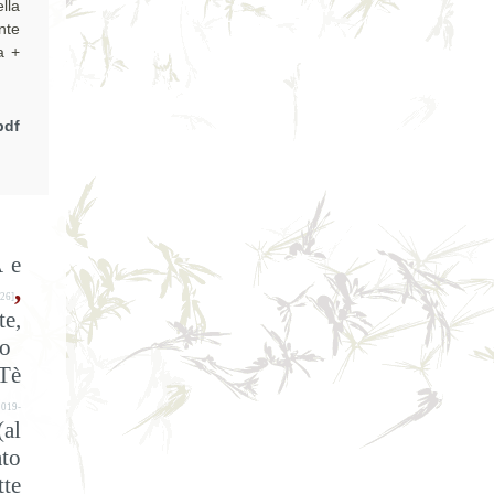
lla
nte
a +
pdf
 e
,
26]
te,
o
 Tè
019-
(al
ato
tte