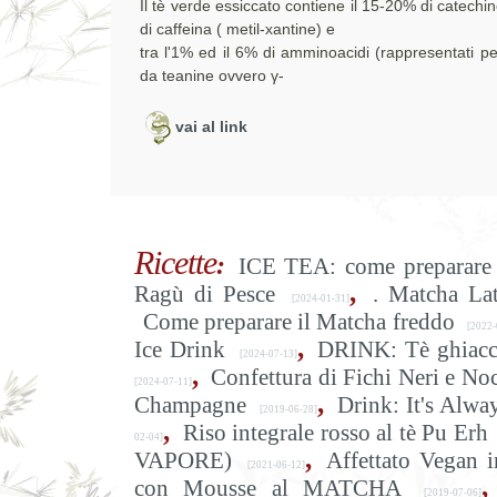
Il tè verde essiccato contiene il 15-20% di catechin
di caffeina ( metil-xantine) e
tra l'1% ed il 6% di amminoacidi (rappresentati p
da teanine ovvero γ-
vai al link
Ricette
:
ICE TEA: come preparare 
,
Ragù di Pesce
. Matcha La
[2024-01-31]
Come preparare il Matcha freddo
[2022-
,
Ice Drink
DRINK: Tè ghiacc
[2024-07-13]
,
Confettura di Fichi Neri e Noc
[2024-07-11]
,
Champagne
Drink: It's Alwa
[2019-06-28]
,
Riso integrale rosso al tè Pu Erh
02-04]
,
VAPORE)
Affettato Vegan i
[2021-06-12]
,
con Mousse al MATCHA
[2019-07-06]