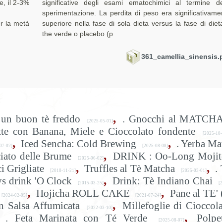
e, il 2-3%
significative degli esami ematochimici al termine de
sperimentazione. La perdita di peso era significativame
er la metà
superiore nella fase di sola dieta versus la fase di diet
the verde o placebo (p
361_camellia_sinensis.
,
un buon tè freddo
. Gnocchi al MATCHA
[2025-05-01]
tte con Banana, Miele e Cioccolato fondente
[2025-10-
,
,
Iced Sencha: Cold Brewing
. Yerba Ma
07-02]
[2025-08-08]
,
iato delle Brume
DRINK : Oo-Long Mojit
[2025-06-02]
,
,
i Grigliate
Truffles al Tè Matcha
.
[2018-11-21]
[2025-03-01]
,
ys drink 'O Clock
Drink: Tè Indiano Chai
[2015-03-25]
[2
,
,
Hojicha ROLL CAKE
Pane al TE' 
[2024-02-05]
[2021-07-24]
,
n Salsa Affumicata
Millefoglie di Cioccol
[2022-03-10]
,
. Feta Marinata con Té Verde
Polpe
[2025-08-07]