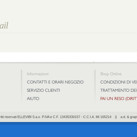
Informazioni
Shop Online
CONTATTI E ORARI NEGOZIO
CONDIZIONI DI V
SERVIZIO CLIENTI
TRATTAMENTO DEI
AIUTO
FAI UN RESO (DIRI
diritti riservati ELLEVIBI S.a.s. P.IVA e C.F. 13435330157 - C.C.I.A. MI 165214 || a.d. & grap