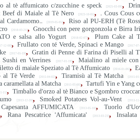
,
o al tè affumicato c/zucchine e speck
Dri
[2025-03-09]
,
 Beef di Maiale al Tè Nero
. Cous Cous c
[2023-10-05]
,
 al Cardamomo..
Riso al PU-ERH (Tè Ross
[2019-05-05]
,
cro
Gnocchi con pere gorgonzola e Birra Ir
[2018-03-21]
,
O e salsa allo Yogurt
Plum Cake al T
[2018-02-07]
,
Frullato con té Verde, Spinaci e Mango
7-12-08]
[2017-07-
,
ke
Gratin di Penne di Farina di Piselli al 
[2017-05-19]
,
Sushi en Verrines
Maialino al miele con
[2017-01-19]
,
iletto di maiale Speziato al Tè Affumicato
E
[2016-01-06]
,
 al Tè Verde
Tiramisù al Tè Matcha
[2015-04-02]
[2015-01-
,
a caramellata al Matcha
Tartufi Yin e Yang 
[2015-01-08]
,
Timballo d'orzo al tè Bianco e Sgombro crocca
1-11]
,
Fumo
Smoked Potatoes Vol-au-Vent
[2013-12-20]
[2013-11
,
 e Capesanta AFFUMICATA
Tuorlo d'Uo
[2013-05-10]
,
,
Rana Pescatrice 'Affumicata'
Insalata
[2013-03-23]