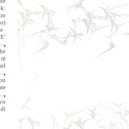
tte
nk:
on
o)
ie
E'
,
07]
The
 tè
arl
,
30]
con
nte
,
-14]
vo
 di