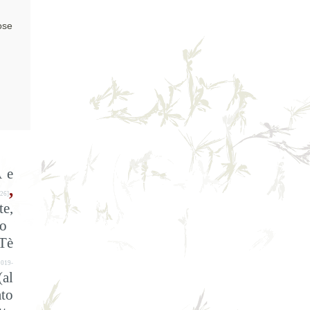
ose
 e
,
26]
te,
o
 Tè
019-
(al
ato