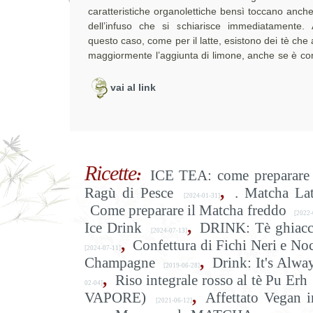
caratteristiche organolettiche bensì toccano anche
dell’infuso che si schiarisce immediatamente.
questo caso, come per il latte, esistono dei tè che
maggiormente l’aggiunta di limone, anche se è con
vai al link
Ricette
:
ICE TEA: come preparare 
,
Ragù di Pesce
. Matcha La
[2024-01-31]
Come preparare il Matcha freddo
[2022-
,
Ice Drink
DRINK: Tè ghiacc
[2024-07-13]
,
Confettura di Fichi Neri e Noc
[2024-07-11]
,
Champagne
Drink: It's Alwa
[2019-06-28]
,
Riso integrale rosso al tè Pu Erh
02-04]
,
VAPORE)
Affettato Vegan i
[2021-06-12]