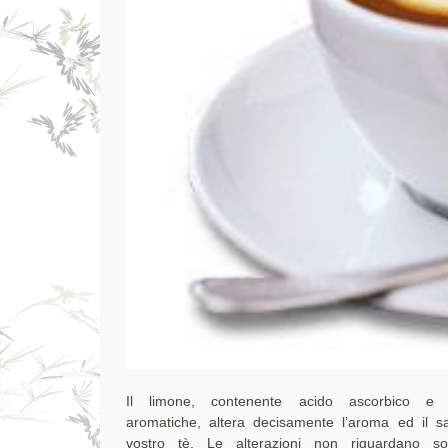
Il limone, contenente acido ascorbico e 
usare una fetta d’arancia, decisamente meno acid
aromatiche, altera decisamente l’aroma ed il s
parlando dei tè neri, più forti e carichi rispetto ai 
vostro tè. Le alterazioni non riguardano so
questi ultimi il limone aggiunto coprirebbe le