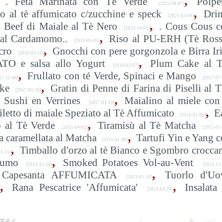
,
. Feta Marinata con Té Verde
Polpe
[2025-08-07]
,
o al tè affumicato c/zucchine e speck
Dri
[2025-03-09]
,
 Beef di Maiale al Tè Nero
. Cous Cous c
[2023-10-05]
,
 al Cardamomo..
Riso al PU-ERH (Tè Ross
[2019-05-05]
,
cro
Gnocchi con pere gorgonzola e Birra Ir
[2018-03-21]
,
O e salsa allo Yogurt
Plum Cake al T
[2018-02-07]
,
Frullato con té Verde, Spinaci e Mango
7-12-08]
[2017-07-
,
ke
Gratin di Penne di Farina di Piselli al 
[2017-05-19]
,
Sushi en Verrines
Maialino al miele con
[2017-01-19]
,
iletto di maiale Speziato al Tè Affumicato
E
[2016-01-06]
,
 al Tè Verde
Tiramisù al Tè Matcha
[2015-04-02]
[2015-01-
,
a caramellata al Matcha
Tartufi Yin e Yang 
[2015-01-08]
,
Timballo d'orzo al tè Bianco e Sgombro crocca
1-11]
,
Fumo
Smoked Potatoes Vol-au-Vent
[2013-12-20]
[2013-11
,
 e Capesanta AFFUMICATA
Tuorlo d'Uo
[2013-05-10]
,
,
Rana Pescatrice 'Affumicata'
Insalata
[2013-03-23]