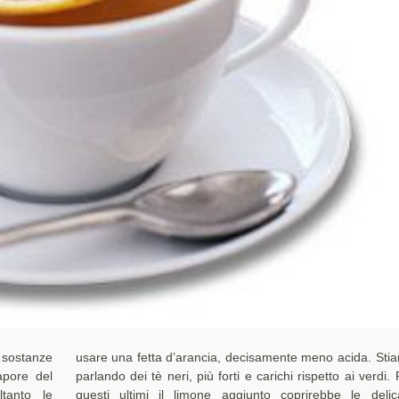
sostanze
a. Stiamo
apore del
verdi. Per
ltanto le
 delicate