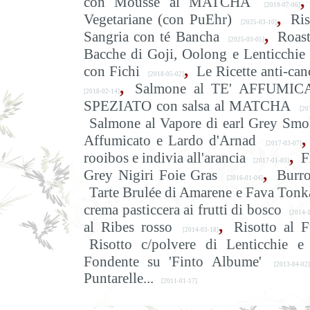
,
con Mousse al MATCHA
[2019-07-06]
,
Vegetariane (con PuEhr)
Ris
[2025-03-10]
,
Sangria con té Bancha
Roast
[2025-03-05]
Bacche di Goji, Oolong e Lenticchie
,
con Fichi
Le Ricette anti-can
[2018-05-02]
,
Salmone al TE' AFFUMICAT
[2018-02-14]
SPEZIATO con salsa al MATCHA
[201
Salmone al Vapore di earl Grey Smo
,
Affumicato e Lardo d'Arnad
[2017-03-07]
,
rooibos e indivia all'arancia
F
[2017-01-03]
,
Grey Nigiri Foie Gras
Burro
[2016-01-04]
Tarte Brulée di Amarene e Fava Tonk
crema pasticcera ai frutti di bosco
[2014-1
,
al Ribes rosso
Risotto al 
[2014-03-18]
Risotto c/polvere di Lenticchie
Fondente su 'Finto Albume'
[2013-04-02]
Puntarelle...
[2011-01-17]