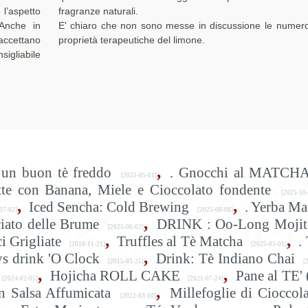
 l’aspetto
fragranze naturali.
 Anche in
E' chiaro che non sono messe in discussione le numer
 accettano
proprietà terapeutiche del limone.
sigliabile
,
un buon tè freddo
. Gnocchi al MATCHA
[2025-05-01]
tte con Banana, Miele e Cioccolato fondente
[2025-10-
,
,
Iced Sencha: Cold Brewing
. Yerba Ma
07-02]
[2025-08-08]
,
iato delle Brume
DRINK : Oo-Long Mojit
[2025-06-02]
,
,
i Grigliate
Truffles al Tè Matcha
.
[2018-11-21]
[2025-03-01]
,
ys drink 'O Clock
Drink: Tè Indiano Chai
[2015-03-25]
[2
,
,
Hojicha ROLL CAKE
Pane al TE' 
[2024-02-05]
[2021-07-24]
,
n Salsa Affumicata
Millefoglie di Cioccol
[2022-03-10]